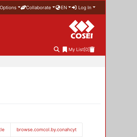
Options
Collaborate
EN
Log In
My List
[0]
tle
browse.comcol.by.conahcyt