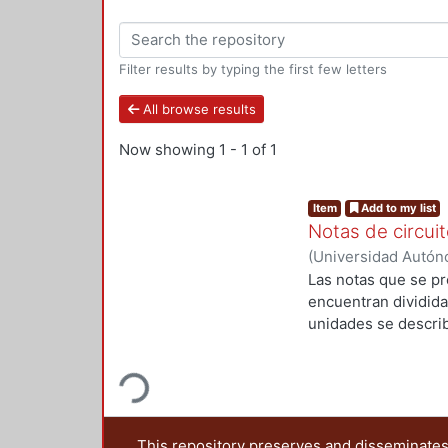
Filter results by typing the first few letters
All browse results
Now showing
1 - 1 of 1
Item
Add to my list
Notas de circuit
(
Universidad Autóno
Departamento de El
Las notas que se pre
encuentran dividida
unidades se describ
profundizar el curso
Loading...
This repository preserves and disseminates,