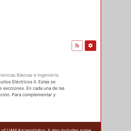
encias Básicas e Ingeniería.
itos Eléctricos II. Estas se
e secciones. En cada una de las
ección. Para complementar y
t of UAM Azcapotzalco. It also includes some