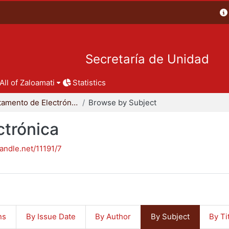
Secretaría de Unidad
All of Zaloamati
Statistics
Departamento de Electrónica
Browse by Subject
trónica
handle.net/11191/7
ns
By Issue Date
By Author
By Subject
By Ti