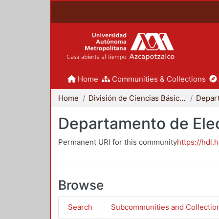
Home
Communities & Collections
Home
División de Ciencias Básicas e Ingeniería
Departamento de Elec
Permanent URI for this community
https://hdl.
Browse
Search
Subcommunities and Collectio