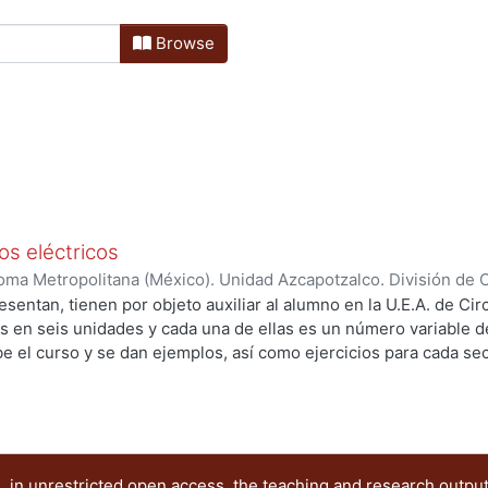
Browse
os eléctricos
ma Metropolitana (México). Unidad Azcapotzalco. División de Ci
ectrónica.
,
2002
)
Lira Cortés, José Raymundo
sentan, tienen por objeto auxiliar al alumno en la U.E.A. de Circu
s en seis unidades y cada una de ellas es un número variable d
e el curso y se dan ejemplos, así como ejercicios para cada s
 se podrán consultar los textos indicados en la bibliografía.
 in unrestricted open access, the teaching and research outpu