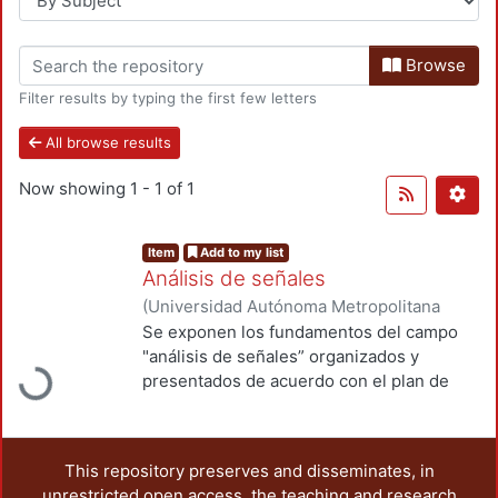
Browse
Filter results by typing the first few letters
All browse results
Now showing
1 - 1 of 1
Item
Add to my list
Análisis de señales
(
Universidad Autónoma Metropolitana
Loading...
(México). Unidad Azcapotzalco.
,
2003
)
Se exponen los fundamentos del campo
Avilés-Cruz, Carlos
;
Rodríguez, Ezequiel
"análisis de señales” organizados y
presentados de acuerdo con el plan de
estudios de la carrera de ingeniería
electrónica, el libro está constituido por
seis capítulos, el primero es la
This repository preserves and disseminates, in
Introducción, el segundo se refiere a la
unrestricted open access, the teaching and research