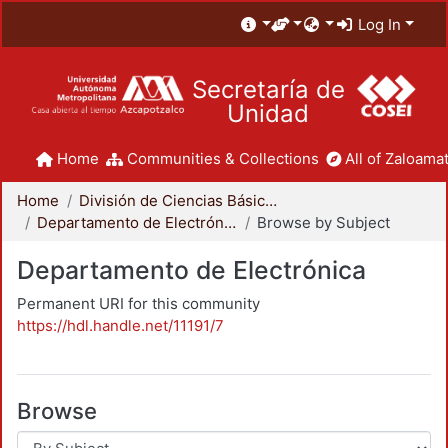
Log In
Secretaría de
Unidad
Home
Communities & Collections
All of Zaloamat
Home
División de Ciencias Básicas e Ingeniería
Departamento de Electrónica
Browse by Subject
Departamento de Electrónica
Permanent URI for this community
https://hdl.handle.net/11191/7
Browse