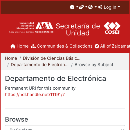
Log In
Secretaría de
Unidad
Home
Communities & Collections
All of Zaloamat
Home
División de Ciencias Básicas e Ingeniería
Departamento de Electrónica
Browse by Subject
Departamento de Electrónica
Permanent URI for this community
https://hdl.handle.net/11191/7
Browse