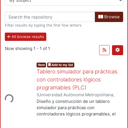
Browse
Filter results by typing the first few letters
All browse results
Now showing
1 - 1 of 1
Item
Add to my list
Tablero simulador para prácticas
con controladores lógicos
programables (PLC)
(
Universidad Autónoma Metropolitana,
ding...
Unidad Azcapotzalco, División de Ciencias
Diseño y construcción de un tablero
Básicas e Ingeniería, Departamento de
simulador para prácticas con
Electrónica
,
2002
)
Valadez Eslava,
controladores lógicos programables, el
Guadalupe Natalia
;
Alcántara Ramírez,
cual permite generar y visualizar las
Roberto Alfonso
;
Jaimes Ponce, Jorge
señales más comunes que se manejan en