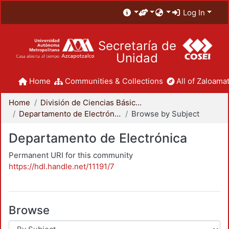
Log In
Secretaría de
Unidad
Home
Communities & Collections
All of Zaloamat
Home
División de Ciencias Básicas e Ingeniería
Departamento de Electrónica
Browse by Subject
Departamento de Electrónica
Permanent URI for this community
https://hdl.handle.net/11191/7
Browse