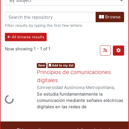
Browse
Filter results by typing the first few letters
All browse results
Now showing
1 - 1 of 1
Item
Add to my list
Principios de comunicaciones
digitales
(
Universidad Autónoma Metropolitana,
Loading...
Unidad Azcapotzalco, División de Ciencias
Se estudia fundamentalmente la
Básicas e Ingeniería, Departamento de
comunicación mediante señales eléctricas
Electrónica
,
1999
)
Viveros Talavera, José
digitales en las redes de
Guadalupe
telecomunicaciones, es decir,
comunicaciones digitales. En forma
particular analizaremos la transmisión de