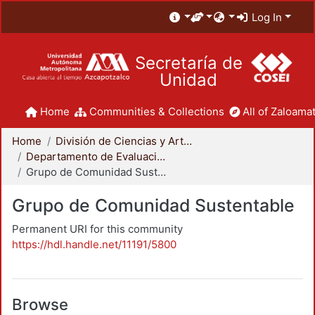
Log In
Secretaría de
Unidad
Home
Communities & Collections
All of Zaloamat
Home
División de Ciencias y Artes para el Diseño
Departamento de Evaluación del Diseño en el Tiempo
Grupo de Comunidad Sustentable
Grupo de Comunidad Sustentable
Permanent URI for this community
https://hdl.handle.net/11191/5800
Browse