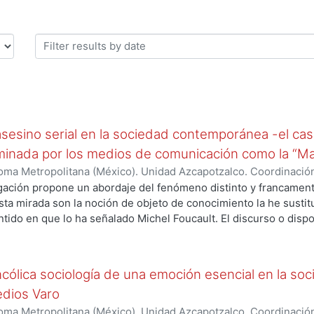
 asesino serial en la sociedad contemporánea -el ca
nada por los medios de comunicación como la “Mat
ma Metropolitana (México). Unidad Azcapotzalco. Coordinación
llo, Alejandro
gación propone un abordaje del fenómeno distinto y francamente
esta mirada son la noción de objeto de conocimiento la he sustit
ntido en que lo ha señalado Michel Foucault. El discurso o dispo
rada de fenómenos sociales más o menos organizados y constit
iatría y en general todas los discursos de verdad sobre el crimin
icas sociales (prácticas culturales, prácticas políticas, prácticas
cólica sociología de una emoción esencial en la soc
o de Estado, funcionarios jurisdiccionales, asesinos seriales, pe
edios Varo
os en las ciencias forenses), técnicas de control y disciplinami
nera en que se ha conformado el discurso o dispositivo son mate
ma Metropolitana (México). Unidad Azcapotzalco. Coordinación