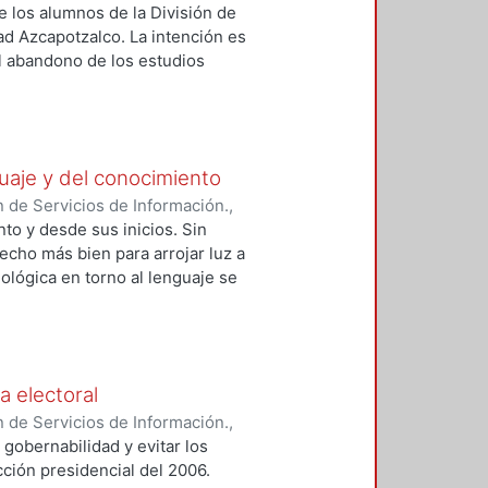
e los alumnos de la División de
d Azcapotzalco. La intención es
l abandono de los estudios
 La mirada analítica pretende
nómicos como académicos,
co explorado hasta ahora.
guaje y del conocimiento
 de Servicios de Información.
,
to y desde sus inicios. Sin
echo más bien para arrojar luz a
iológica en torno al lenguaje se
uaje se debe basar en una
do” la reflexión sociológica. Esto
merosos y agudos acercamientos al
e conocimiento suficiente para la
a electoral
cos. Por otra parte, la
 éste en la constitución y
 de Servicios de Información.
,
mente la hipótesis Sapir-Whorf. En
gobernabilidad y evitar los
hipótesis Sapir-Whorf, la cual se
cción presidencial del 2006.