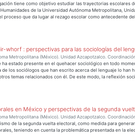
CHOA, ABRIL
gación tiene como objetivo estudiar las trayectorias escolares d
y Humanidades de la Universidad Autónoma Metropolitana, Unida
el proceso que da lugar al rezago escolar como antecedente de
na población conformada por siete generaciones de estudiantes.
ad de la interrelación entre diversos factores, tanto socioeco
álisis de la organización escolar, elemento que se considera po
ir-whorf : perspectivas para las sociologías del len
ma Metropolitana (México). Unidad Azcapotzalco. Coordinación
TANA, SELENE
e ha estado presente en el quehacer sociológico en todo momen
 de los sociólogos que han escrito acerca del lenguaje lo han h
 otros temas relacionados con él. De este modo, la reflexión soc
ersa. El proyecto de la construcción de una sociología del leng
las principales perspectivas acerca del lenguaje que han “salpica
ndo territorio virgen e inexplorado, la sociología ha tenido nu
e. Es por ello que considero que actualmente existe el acervo d
rales en México y perspectivas de la segunda vuelt
 subdisciplina especializada basada en planteamientos sistemáti
idad de una sociología del lenguaje estriba en la centralidad de
ma Metropolitana (México). Unidad Azcapotzalco. Coordinación
mundo social. En el capítulo I de este trabajo se define puntual
o, Ledeshda
ismo de la segunda vuelta electoral, como medida para generar 
sarrolla y analiza sociológicamente la primera idea central de la 
orales, teniendo en cuenta la problemática presentada en la ele