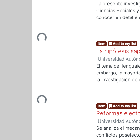
2008-12
)
ACOSTA O
La presente investi
Ciencias Sociales 
conocer en detalle 
universitarios en u
captar la complejid
Loading...
introduciendo el an
Item
Add to my list
La hipótesis sap
(
Universidad Autóno
2009
)
ALDANA SAN
El tema del lenguaj
embargo, la mayoría
la investigación de
halla más bien disp
revisión crítica de 
Loading...
es, no se está pisa
Item
Add to my list
estudio del lenguaj
Reformas electo
construcción de una
importancia y neces
(
Universidad Autóno
reconstitución del 
2009
)
Islas Corder
Se analiza el mecan
el capítulo II se de
conflictos poselect