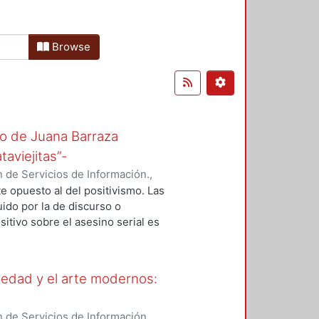
Browse
so de Juana Barraza
aviejitas”-
 de Servicios de Información.
,
 opuesto al del positivismo. Las
uido por la de discurso o
sitivo sobre el asesino serial es
uidos por discursos de verdad
al de las ciencias forenses),
 económicas y prácticas jurídicas),
iedad y el arte modernos:
riodistas, ciudadanos no-
ento, etc. Las descripciones
ria de análisis de la presente
 de Servicios de Información.
,