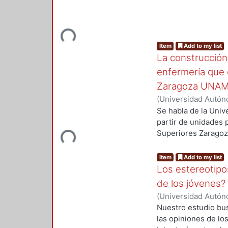
refiere a que los m
ordenan conceptualm
la segunda idea cent
Loading...
capítulo IV se hace
aciertos y posibles
Item
Add to my list
La construcción 
enfermería que 
Zaragoza UNA
(
Universidad Autóno
2009-03
)
Mercado M
Se habla de la Uni
partir de unidades 
Superiores Zaragoza
Loading...
Psicología y Enfer
organización, norma
Item
Add to my list
Los estereotipos
de los jóvenes?
(
Universidad Autóno
2009-05
)
Moreno Is
Nuestro estudio bus
las opiniones de los