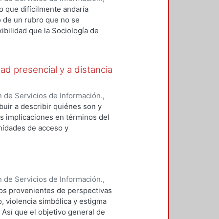
o que difícilmente andaría
to de un rubro que no se
exibilidad que la Sociología de
ad de emprender este trayecto.
ama emocional de complejo
ervable, construir un puente
ad presencial y a distancia
no y tono melancólicos en que se
actúa el mecanismo reflexivo de
el contexto de los años 50. Y, ya
 de Servicios de Información.
,
 en que se encuentra la
buir a describir quiénes son y
s implicaciones en términos del
unidades de acceso y
estudiantes de segundo semestre
anzar dicho objetivo no solo es
o contexto de la incorporación de
ivos y culturales, entre otros.
 de Servicios de Información.
,
 de investigación.
tos provenientes de perspectivas
o, violencia simbólica y estigma
 Así que el objetivo general de