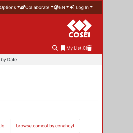
Options
Collaborate
EN
Log In
My List
[0]
 by Date
tle
browse.comcol.by.conahcyt