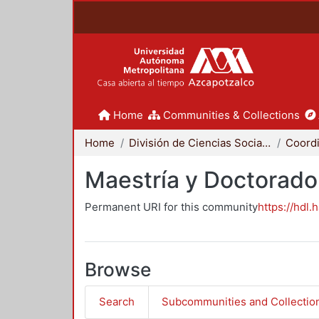
Home
Communities & Collections
Home
División de Ciencias Sociales y Humanidades
Maestría y Doctorado
Permanent URI for this community
https://hdl.
Browse
Search
Subcommunities and Collectio