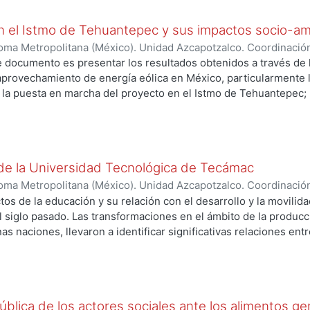
en el Istmo de Tehuantepec y sus impactos socio-a
ma Metropolitana (México). Unidad Azcapotzalco. Coordinación
onseca, Martha
e documento es presentar los resultados obtenidos a través de 
provechamiento de energía eólica en México, particularmente l
e la puesta en marcha del proyecto en el Istmo de Tehuantepec; L
aís. En este sentido, el lector encontrará en la primera sección
en respecto a la energía. Esto es, un panorama general sobre la
tario, así como el discurso que las ciencias sociales presentan
relación entre hombre-naturaleza, relación que genera lazos d
de la Universidad Tecnológica de Tecámac
amiento del recurso natural, haciendo de él un constructo soc
 históricos, económicos, políticos, culturales, sociales y tecno
ma Metropolitana (México). Unidad Azcapotzalco. Coordinación
o.
Carrillo, Cristina
os de la educación y su relación con el desarrollo y la movilidad
siglo pasado. Las transformaciones en el ámbito de la producc
s naciones, llevaron a identificar significativas relaciones ent
ciedad, lo cual a su vez condujo a la formulación de estrategi
cha correspondencia. Sin embargo, distintos procesos suscitado
ican frente un panorama distinto. El crecimiento exacerbado de 
 la incorporación de la mujer en el mercado laboral, el increme
ública de los actores sociales ante los alimentos g
oración de las tecnologías de la información en los procesos de 