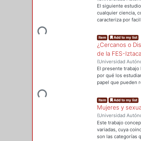
investigación.
2008
)
Bengoa Garcí
El siguiente estudi
cualquier ciencia, 
caracteriza por faci
Arte se permite, en
Loading...
No sólo nos acercam
Item
Add to my list
abordaje, me refiero
¿Cercanos o Dist
interdisciplinario q
de la FES-Iztaca
encuentran imbuido
este leviatán melan
(
Universidad Autóno
puestos en esta bre
2008-06
)
LOPEZ R
El presente trabajo
Sociología misma.
por qué los estudia
papel que pueden re
permanencia en el 
Loading...
de la carrera de Ps
Item
Add to my list
necesario hablar de
Mujeres y sexua
los actores sociales
(
Universidad Autóno
Por ello me referir
2008-07
)
Mejía Rey
Este trabajo concep
variadas, cuya coinc
son las categorías 