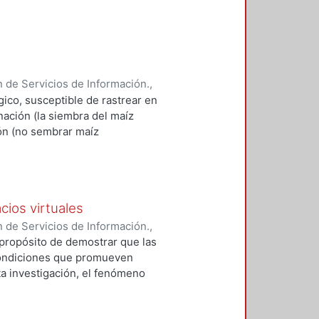
énero la transgresión
nálisis empírico de las
 penitenciarios capitalinos,
re categorías que permiten ver el
 de Servicios de Información.
,
ógico, susceptible de rastrear en
nación (la siembra del maíz
ión (no sembrar maíz
cios virtuales
 de Servicios de Información.
,
l propósito de demostrar que las
condiciones que promueven
ta investigación, el fenómeno
empo y el espacio, por lo que es