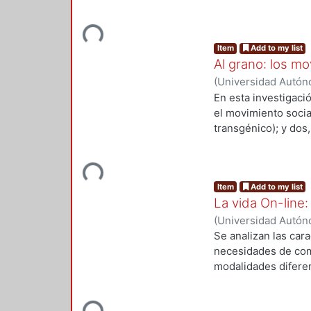
esta propuesta con
disciplinaria de la 
Loading...
interacciones concr
Item
Add to my list
tomando en cuenta e
Al grano: los mo
fenómeno social, re
(
Universidad Autóno
2008-07
)
FERNAND
En esta investigació
el movimiento socia
transgénico); y dos
transgénico).
Loading...
Item
Add to my list
La vida On-line:
(
Universidad Autóno
2008-10
)
RODRIGUE
Se analizan las car
necesidades de com
modalidades diferen
que interesa aborda
necesario que la so