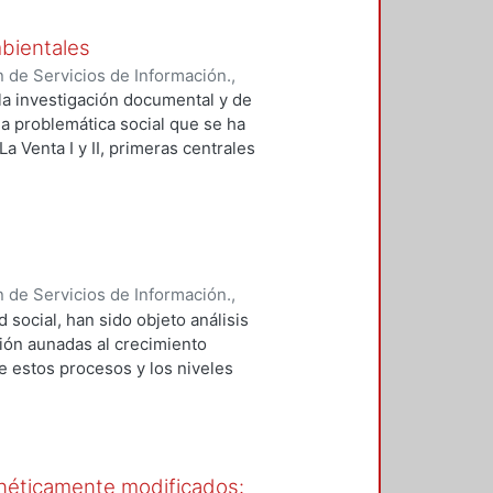
mbientales
 de Servicios de Información.
,
la investigación documental y de
a problemática social que se ha
a Venta I y II, primeras centrales
 la referencia discursiva que las
 relevancia que la energía juega
 al respecto, destacando como
e interdependencia, expresados a
ial, inmerso en un ensamble
lógicos, permiten un análisis
 de Servicios de Información.
,
 social, han sido objeto análisis
ión aunadas al crecimiento
re estos procesos y los niveles
as y programas que tomaban como
s principalmente a finales del
la producción, la diversificación
nto de la demanda educativa, el
enéticamente modificados:
producción, y la