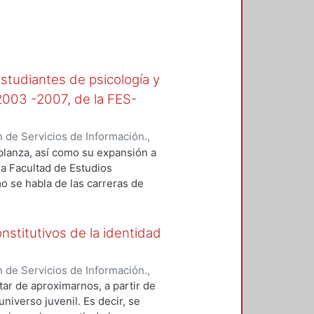
manera en que los sujetos
gicamente y se hace una crítica a
dad lingüística. Finalmente, en el
carencias y errores, así como sus
estudiantes de psicología y
 2003 -2007, de la FES-
 de Servicios de Información.
,
lanza, así como su expansión a
la Facultad de Estudios
o se habla de las carreras de
s específicos con sus formas de
nstitutivos de la identidad
 de Servicios de Información.
,
tar de aproximarnos, a partir de
universo juvenil. Es decir, se