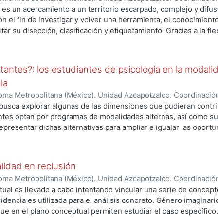
a, Dora Ma. de los Ángeles
o es un acercamiento a un territorio escarpado, complejo y difus
con el fin de investigar y volver una herramienta, el conocimien
litar su disección, clasificación y etiquetamiento. Gracias a la fl
 un ámbito de sana multidisciplinariedad, tenemos la oportunid
os al ámbito difícil de la emocionalidad, sino además a una g
 a la Melancolía. Y, utilizando el arte como variable social obs
antes?: los estudiantes de psicología en la modalid
ue nos lleve al paraje idílico de las asociaciones entre el entor
la
s los dos puntos de referencia para comparar la forma en que 
cólico: la obra de Remedios Varo y la identidad del mexicano en 
ma Metropolitana (México). Unidad Azcapotzalco. Coordinación
cha, hacer una reflexión de auto análisis del estado emocional
AMIREZ, MONICA
 busca explorar algunas de las dimensiones que pudieran contri
ntes optan por programas de modalidades alternas, así como su
presentar dichas alternativas para ampliar e igualar las oport
sistema educativo, estudiando específicamente el caso de los 
icología de la Facultad de Estudios Superiores-Iztacala. Para alc
 la tecnologización como tal, sino de la sociedad mexicana com
lidad en reclusión
 a estas nuevas alternativas en los procesos productivos, educat
ma Metropolitana (México). Unidad Azcapotzalco. Coordinación
é a algunos aspectos estructurales que dan contexto a este tema
es, Carlos
tual es llevado a cabo intentando vincular una serie de concep
idencia es utilizada para el análisis concreto. Género imaginari
que en el plano conceptual permiten estudiar el caso específico.