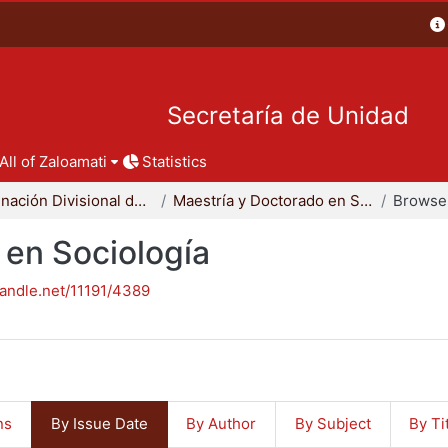
Secretaría de Unidad
All of Zaloamati
Statistics
Coordinación Divisional de Posgrado
Maestría y Doctorado en Sociología
Browse
 en Sociología
handle.net/11191/4389
ns
By Issue Date
By Author
By Subject
By Ti