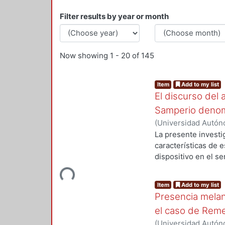
Filter results by year or month
Now showing
1 - 20 of 145
Item
Add to my list
El discurso del
Samperio denomi
(
Universidad Autóno
2000
)
Gómez Jarami
La presente investi
características de 
dispositivo en el se
una porción abigar
Loading...
(criminología, psiqu
Item
Add to my list
instituciones, práct
Presencia melan
sujetos (funcionari
el caso de Rem
delincuentes y perit
detalladas de la ma
(
Universidad Autóno