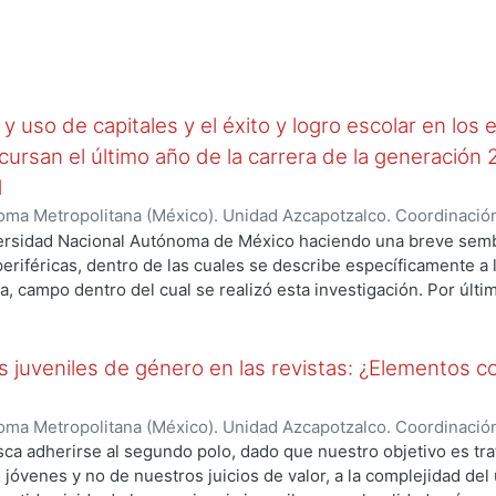
odelos lingüísticos ejercen una importante influencia sobre la 
ente al mundo. En el capítulo III se desarrolla, analiza socioló
ral de la hipótesis Sapir-Whorf, a saber, el principio de relativi
 un balance general de la hipótesis Sapir-Whorf apuntando sus 
 aportaciones a las sociologías del lenguaje y del conocimiento.
y uso de capitales y el éxito y logro escolar en los 
cursan el último año de la carrera de la generación
M
ma Metropolitana (México). Unidad Azcapotzalco. Coordinación
arín, Silvia
versidad Nacional Autónoma de México haciendo una breve semb
periféricas, dentro de las cuales se describe específicamente a 
, campo dentro del cual se realizó esta investigación. Por últim
mería motivo de este estudio, pues las mismas conforman campo
s y hábitus propios
 juveniles de género en las revistas: ¿Elementos co
ma Metropolitana (México). Unidad Azcapotzalco. Coordinación
las, María Dolores
ca adherirse al segundo polo, dado que nuestro objetivo es tra
 jóvenes y no de nuestros juicios de valor, a la complejidad del 