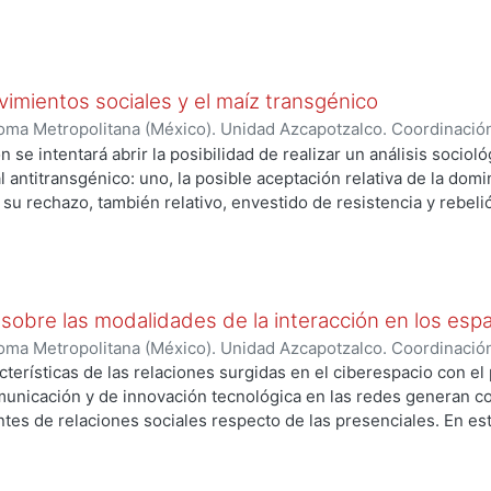
siste en comprender cómo es simbolizada en la estructura de g
conducta lésbica, concretamente. El otro nivel de estudio es el a
etas gestadas entre los sujetos sociales que habitan los centros
l desarrollo teórico antes propuesto y los nexos analíticos ent
vimientos sociales y el maíz transgénico
visamos un campo poco analizado, el lesbianismo en reclusión.
ma Metropolitana (México). Unidad Azcapotzalco. Coordinación
EZ NAVA, MARCO ANTONIO
n se intentará abrir la posibilidad de realizar un análisis sociol
l antitransgénico: uno, la posible aceptación relativa de la domi
, su rechazo, también relativo, envestido de resistencia y rebel
 sobre las modalidades de la interacción en los espa
ma Metropolitana (México). Unidad Azcapotzalco. Coordinación
Z ROBLES, RAUL
acterísticas de las relaciones surgidas en el ciberespacio con e
unicación y de innovación tecnológica en las redes generan 
tes de relaciones sociales respecto de las presenciales. En es
r provoca una transformación cultural en la comprensión del ti
ciología lo considere.