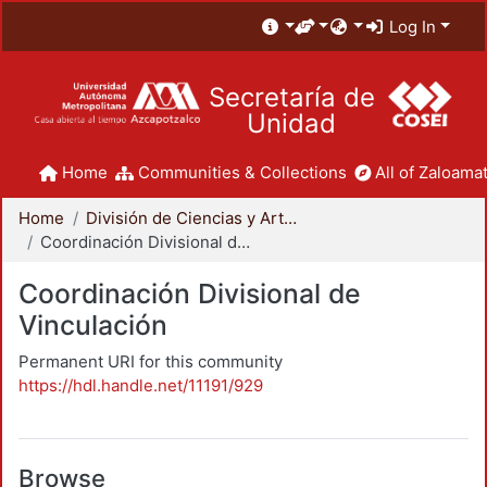
Log In
Secretaría de
Unidad
Home
Communities & Collections
All of Zaloamat
Home
División de Ciencias y Artes para el Diseño
Coordinación Divisional de Vinculación
Coordinación Divisional de
Vinculación
Permanent URI for this community
https://hdl.handle.net/11191/929
Browse