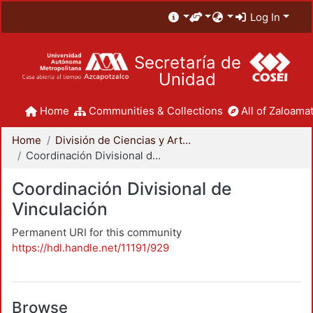
Log In
Secretaría de
Unidad
Home
Communities & Collections
All of Zaloamat
Home
División de Ciencias y Artes para el Diseño
Coordinación Divisional de Vinculación
Coordinación Divisional de
Vinculación
Permanent URI for this community
https://hdl.handle.net/11191/929
Browse