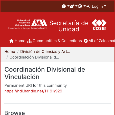
Log In
Secretaría de
Unidad
Home
Communities & Collections
All of Zaloamat
Home
División de Ciencias y Artes para el Diseño
Coordinación Divisional de Vinculación
Coordinación Divisional de
Vinculación
Permanent URI for this community
https://hdl.handle.net/11191/929
Browse