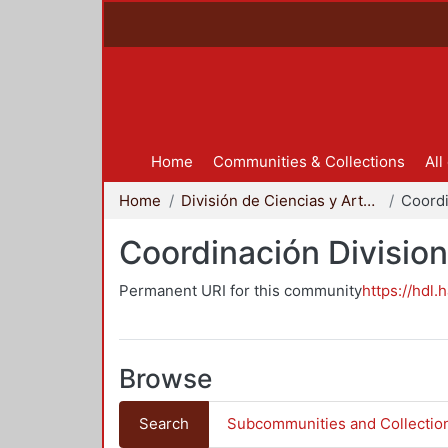
Home
Communities & Collections
All
Home
División de Ciencias y Artes para el Diseño
Coordinación Division
Permanent URI for this community
https://hdl.
Browse
Search
Subcommunities and Collectio