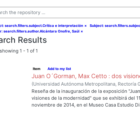
t: search.filters.subject.Crítica e interpretación
×
Subject: search.filters.subje
r: search.filters.author.Alcántara Onofre, Saúl
×
arch Results
showing
1 - 1 of 1
Item
Add to my list
Juan O´Gorman, Max Cetto : dos vision
(
Universidad Autónoma Metropolitana, Rectoría 
Onofre, Saúl
Reseña de la inauguración de la exposición "Ju
visiones de la modernidad" que se exhibirá del 1
noviembre de 2014, en el Museo Casa Estudio Di
de México).