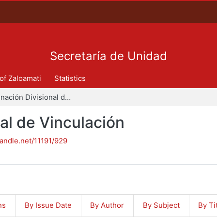
Secretaría de Unidad
 of Zaloamati
Statistics
Coordinación Divisional de Vinculación
al de Vinculación
handle.net/11191/929
ns
By Issue Date
By Author
By Subject
By Ti