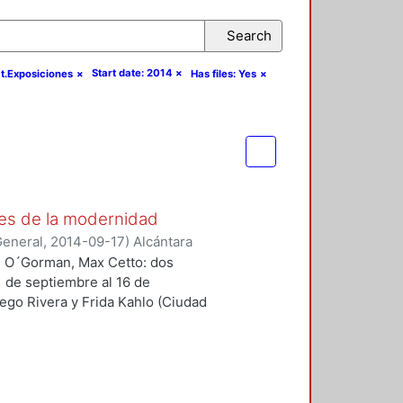
Search
Start date: 2014
×
ct.Exposiciones
×
Has files: Yes
×
es de la modernidad
General
,
2014-09-17
)
Alcántara
an O´Gorman, Max Cetto: dos
1 de septiembre al 16 de
ego Rivera y Frida Kahlo (Ciudad