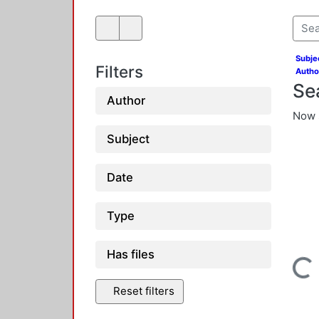
Subjec
Filters
Autho
Se
Author
Now 
Subject
Date
Type
Loading...
Has files
Reset filters