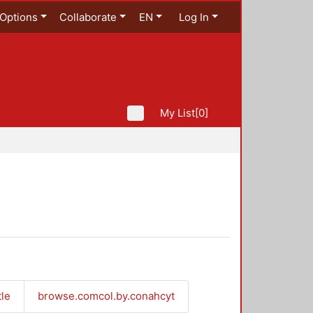
Options
Collaborate
EN
Log In
My List
[0]
tle
browse.comcol.by.conahcyt