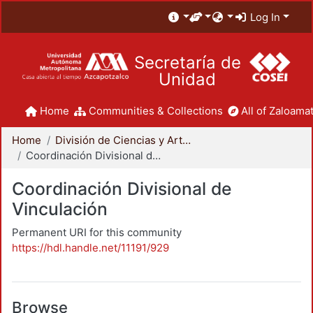
Log In
Secretaría de
Unidad
Home
Communities & Collections
All of Zaloamat
Home
División de Ciencias y Artes para el Diseño
Coordinación Divisional de Vinculación
Coordinación Divisional de
Vinculación
Permanent URI for this community
https://hdl.handle.net/11191/929
Browse