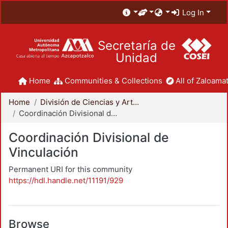
Log In
Secretaría de
Unidad
Home
Communities & Collections
All of Zaloamat
Home
División de Ciencias y Artes para el Diseño
Coordinación Divisional de Vinculación
Coordinación Divisional de
Vinculación
Permanent URI for this community
https://hdl.handle.net/11191/929
Browse