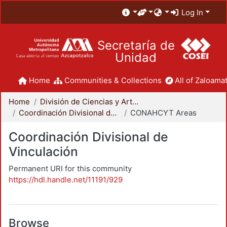
Log In
Secretaría de
Unidad
Home
Communities & Collections
All of Zaloamat
Home
División de Ciencias y Artes para el Diseño
Coordinación Divisional de Vinculación
CONAHCYT Areas
Coordinación Divisional de
Vinculación
Permanent URI for this community
https://hdl.handle.net/11191/929
Browse