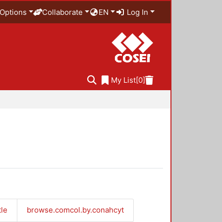
Options
Collaborate
EN
Log In
My List
[0]
tle
browse.comcol.by.conahcyt