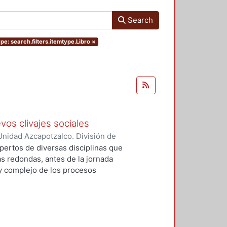
Search
pe: search.filters.itemtype.Libro
×
vos clivajes sociales
nidad Azcapotzalco. División de
 Esperanza
;
Tamayo, Sergio
;
pertos de diversas disciplinas que
, Víctor Manuel
;
Tejera Gaona,
s redondas, antes de la jornada
uez, Francisco
;
Devoto, Lisandro
 y complejo de los procesos
, Griselda Beatriz
;
López
xpresión política en el México
;
Woldenberg, José
elativos a un conjunto de eventos
, que podrían tener un impacto de
rmas de relación de los partidos
 cinco secciones: Transformaciones