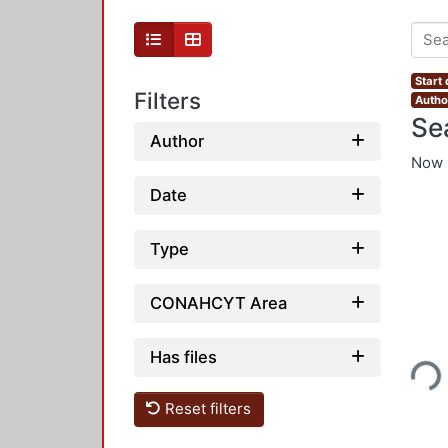
Start
Filters
Autho
Se
Author
Now 
Date
Type
CONAHCYT Area
Loading...
Has files
Reset filters