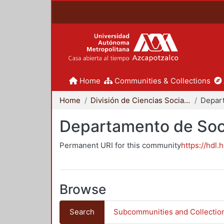
Home
Communities & Collections
Home
División de Ciencias Sociales y Humanidades
Departamento de Soc
Permanent URI for this community
https://hdl.
Browse
Search
Subcommunities and Collectio