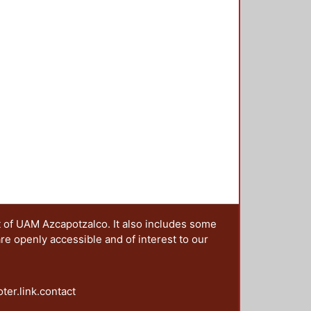
as y escenarios de las campañas;
agendas post-noventa: la paridad y
ntación y los derechos político
es y la perspectiva de la
t of UAM Azcapotzalco. It also includes some
are openly accessible and of interest to our
oter.link.contact