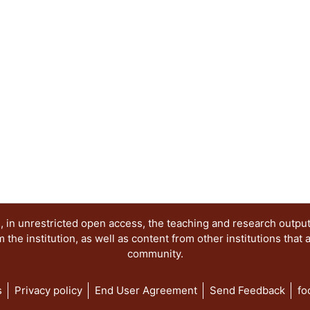
y perspectivas del sistema de partidos; Dinámic
Los partidos y las organizaciones sociales; Las 
el acceso de las mujeres a los cargos de represe
electorales de la comunidad LGBT+ y Las eleccion
democracia.
 in unrestricted open access, the teaching and research outpu
he institution, as well as content from other institutions that 
community.
s
Privacy policy
End User Agreement
Send Feedback
fo