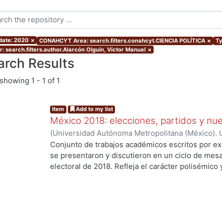
 date: 2020
×
CONAHCYT Area: search.filters.conahcyt.CIENCIA POLÍTICA
×
Ty
r: search.filters.author.Alarcón Olguín, Víctor Manuel
×
arch Results
showing
1 - 1 of 1
Item
Add to my list
México 2018: elecciones, partidos y nue
(
Universidad Autónoma Metropolitana (México). U
Ciencias Sociales y Humanidades.
,
2020
)
Palma,
Conjunto de trabajos académicos escritos por ex
Osornio Guerrero, María Cristina
;
Alarcón Olguín
se presentaron y discutieron en un ciclo de mesa
Héctor
;
Navarrete Vela, Juan Pablo
;
Reveles Vázq
electoral de 2018. Refleja el carácter polisémico
Martín
;
Hernández Vicencio, Tania
;
Rangel Juárez
electorales, así como su dinámica y conflictiva e
Sánchez, Ericka
;
Rodríguez Domínguez, Emanuel
contemporáneo. El libro aborda diversos temas r
coyunturales, así como procesos aún inconclusos
largo plazo en el sistema de partidos y en las fo
con la ciudadanía. Los trabajos se agruparon en