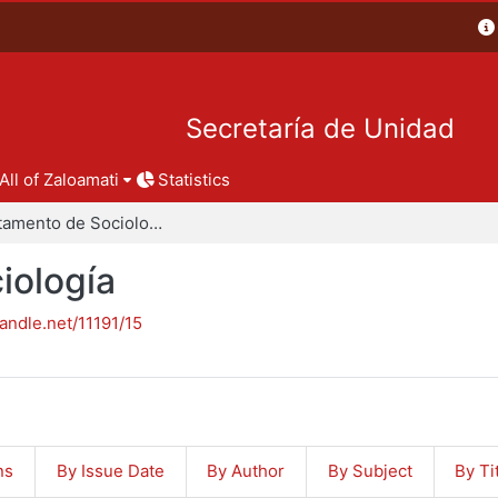
Secretaría de Unidad
All of Zaloamati
Statistics
Departamento de Sociología
iología
handle.net/11191/15
ns
By Issue Date
By Author
By Subject
By Ti