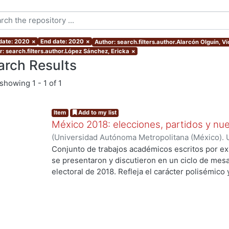
 date: 2020
×
End date: 2020
×
Author: search.filters.author.Alarcón Olguín, V
r: search.filters.author.López Sánchez, Ericka
×
arch Results
showing
1 - 1 of 1
Item
Add to my list
México 2018: elecciones, partidos y nue
(
Universidad Autónoma Metropolitana (México). U
Ciencias Sociales y Humanidades.
,
2020
)
Palma,
Conjunto de trabajos académicos escritos por ex
Osornio Guerrero, María Cristina
;
Alarcón Olguín
se presentaron y discutieron en un ciclo de mesa
Héctor
;
Navarrete Vela, Juan Pablo
;
Reveles Vázq
electoral de 2018. Refleja el carácter polisémico
Martín
;
Hernández Vicencio, Tania
;
Rangel Juárez
electorales, así como su dinámica y conflictiva e
Sánchez, Ericka
;
Rodríguez Domínguez, Emanuel
contemporáneo. El libro aborda diversos temas r
coyunturales, así como procesos aún inconclusos
largo plazo en el sistema de partidos y en las fo
con la ciudadanía. Los trabajos se agruparon en