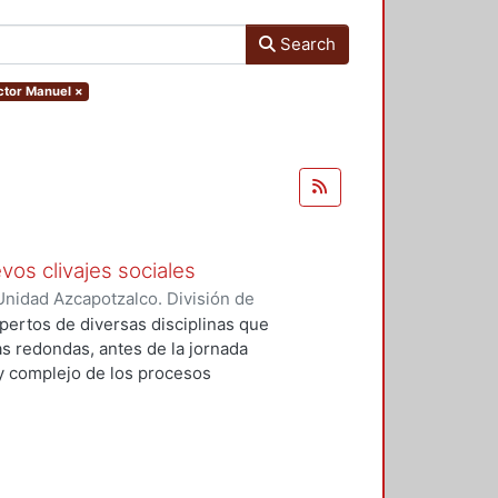
Search
íctor Manuel
×
vos clivajes sociales
nidad Azcapotzalco. División de
 Esperanza
;
Tamayo, Sergio
;
pertos de diversas disciplinas que
, Víctor Manuel
;
Tejera Gaona,
s redondas, antes de la jornada
uez, Francisco
;
Devoto, Lisandro
 y complejo de los procesos
, Griselda Beatriz
;
López
xpresión política en el México
;
Woldenberg, José
elativos a un conjunto de eventos
, que podrían tener un impacto de
rmas de relación de los partidos
 cinco secciones: Transformaciones