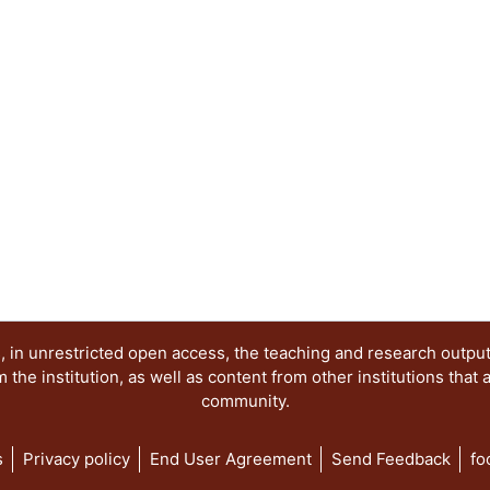
y perspectivas del sistema de partidos; Dinámic
Los partidos y las organizaciones sociales; Las 
el acceso de las mujeres a los cargos de represe
electorales de la comunidad LGBT+ y Las eleccion
democracia.
 in unrestricted open access, the teaching and research outpu
he institution, as well as content from other institutions that 
community.
s
Privacy policy
End User Agreement
Send Feedback
fo