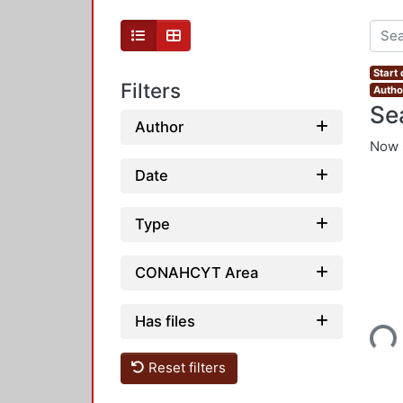
Start
Filters
Autho
Se
Author
Now 
Date
Type
CONAHCYT Area
Loading...
Has files
Reset filters