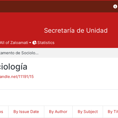
Secretaría de Unidad
All of Zaloamati
Statistics
Departamento de Sociología
iología
handle.net/11191/15
ns
By Issue Date
By Author
By Subject
By Ti