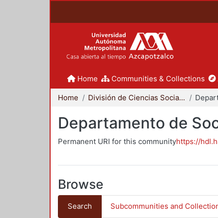
Home
Communities & Collections
Home
División de Ciencias Sociales y Humanidades
Departamento de Soc
Permanent URI for this community
https://hdl.
Browse
Search
Subcommunities and Collectio