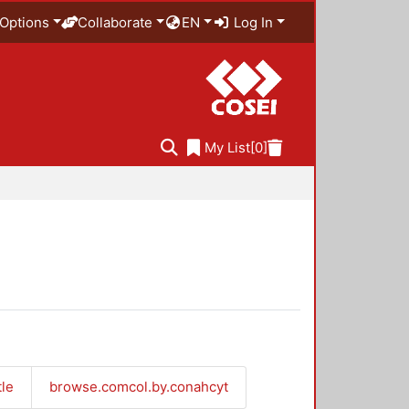
Options
Collaborate
EN
Log In
My List
[0]
tle
browse.comcol.by.conahcyt