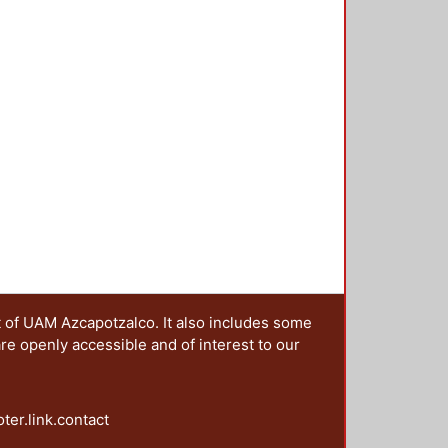
as y escenarios de las campañas;
agendas post-noventa: la paridad y
ntación y los derechos político
es y la perspectiva de la
t of UAM Azcapotzalco. It also includes some
are openly accessible and of interest to our
oter.link.contact