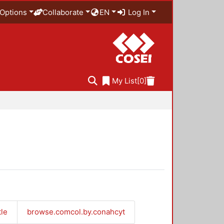
Options
Collaborate
EN
Log In
My List
[0]
tle
browse.comcol.by.conahcyt