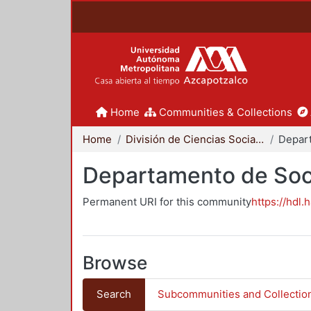
Home
Communities & Collections
Home
División de Ciencias Sociales y Humanidades
Departamento de Soc
Permanent URI for this community
https://hdl.
Browse
Search
Subcommunities and Collectio