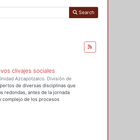
Search
vos clivajes sociales
nidad Azcapotzalco. División de
 Esperanza
;
Tamayo, Sergio
;
pertos de diversas disciplinas que
, Víctor Manuel
;
Tejera Gaona,
s redondas, antes de la jornada
uez, Francisco
;
Devoto, Lisandro
 y complejo de los procesos
, Griselda Beatriz
;
López
xpresión política en el México
;
Woldenberg, José
elativos a un conjunto de eventos
, que podrían tener un impacto de
rmas de relación de los partidos
 cinco secciones: Transformaciones