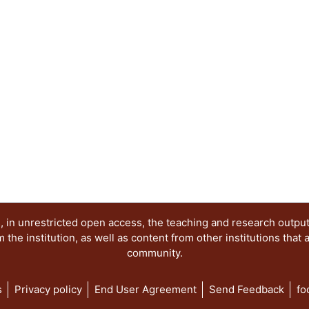
y perspectivas del sistema de partidos; Dinámic
Los partidos y las organizaciones sociales; Las 
el acceso de las mujeres a los cargos de represe
electorales de la comunidad LGBT+ y Las eleccion
democracia.
 in unrestricted open access, the teaching and research outpu
he institution, as well as content from other institutions that 
community.
s
Privacy policy
End User Agreement
Send Feedback
fo