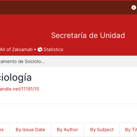
Secretaría de Unidad
All of Zaloamati
Statistics
Departamento de Sociología
iología
handle.net/11191/15
ns
By Issue Date
By Author
By Subject
By Ti