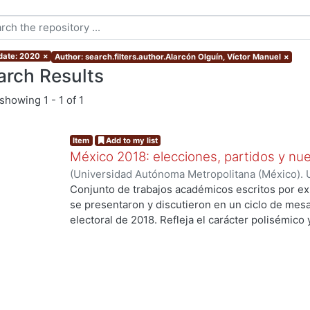
 date: 2020
×
Author: search.filters.author.Alarcón Olguín, Víctor Manuel
×
arch Results
showing
1 - 1 of 1
Item
Add to my list
México 2018: elecciones, partidos y nue
(
Universidad Autónoma Metropolitana (México). U
Ciencias Sociales y Humanidades.
,
2020
)
Palma,
Conjunto de trabajos académicos escritos por ex
Osornio Guerrero, María Cristina
;
Alarcón Olguín
se presentaron y discutieron en un ciclo de mesa
Héctor
;
Navarrete Vela, Juan Pablo
;
Reveles Vázq
electoral de 2018. Refleja el carácter polisémico
Martín
;
Hernández Vicencio, Tania
;
Rangel Juárez
electorales, así como su dinámica y conflictiva e
ing...
Sánchez, Ericka
;
Rodríguez Domínguez, Emanuel
contemporáneo. El libro aborda diversos temas r
coyunturales, así como procesos aún inconclusos
largo plazo en el sistema de partidos y en las fo
con la ciudadanía. Los trabajos se agruparon en