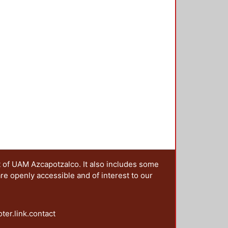
as y escenarios de las campañas;
agendas post-noventa: la paridad y
ntación y los derechos político
es y la perspectiva de la
t of UAM Azcapotzalco. It also includes some
are openly accessible and of interest to our
oter.link.contact