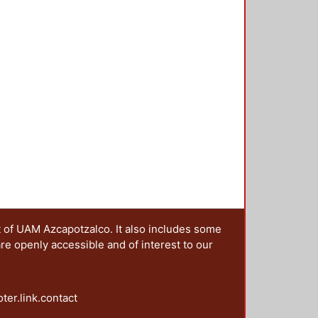
as y escenarios de las campañas;
agendas post-noventa: la paridad y
ntación y los derechos político
es y la perspectiva de la
t of UAM Azcapotzalco. It also includes some
are openly accessible and of interest to our
oter.link.contact