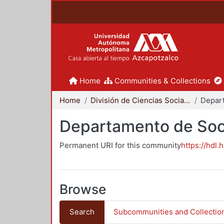
Home
Communities & Collections
Home
División de Ciencias Sociales y Humanidades
Departamento de Soc
Permanent URI for this community
https://hdl.
Browse
Search
Subcommunities and Collectio