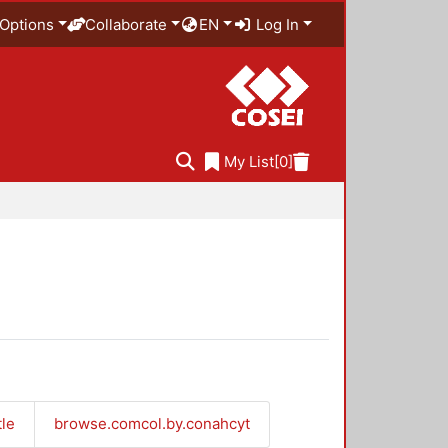
Options
Collaborate
EN
Log In
My List
[0]
tle
browse.comcol.by.conahcyt