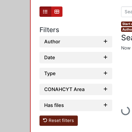
Start
Filters
Autho
Se
Author
Now 
Date
Type
CONAHCYT Area
Has files
Load
Reset filters