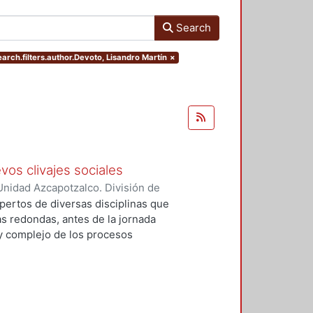
Search
earch.filters.author.Devoto, Lisandro Martín
×
vos clivajes sociales
nidad Azcapotzalco. División de
 Esperanza
;
Tamayo, Sergio
;
pertos de diversas disciplinas que
, Víctor Manuel
;
Tejera Gaona,
s redondas, antes de la jornada
uez, Francisco
;
Devoto, Lisandro
 y complejo de los procesos
, Griselda Beatriz
;
López
xpresión política en el México
;
Woldenberg, José
elativos a un conjunto de eventos
, que podrían tener un impacto de
rmas de relación de los partidos
 cinco secciones: Transformaciones