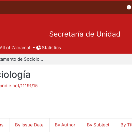
Secretaría de Unidad
All of Zaloamati
Statistics
Departamento de Sociología
iología
handle.net/11191/15
ns
By Issue Date
By Author
By Subject
By Ti