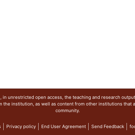
y perspectivas del sistema de partidos; Dinámic
Los partidos y las organizaciones sociales; Las 
el acceso de las mujeres a los cargos de represe
electorales de la comunidad LGBT+ y Las eleccion
democracia.
 in unrestricted open access, the teaching and research outpu
he institution, as well as content from other institutions that 
community.
s
Privacy policy
End User Agreement
Send Feedback
fo