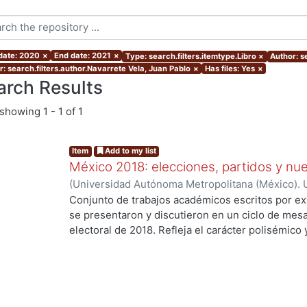
 date: 2020
×
End date: 2021
×
Type: search.filters.itemtype.Libro
×
Author: s
r: search.filters.author.Navarrete Vela, Juan Pablo
×
Has files: Yes
×
arch Results
showing
1 - 1 of 1
Item
Add to my list
México 2018: elecciones, partidos y nue
(
Universidad Autónoma Metropolitana (México). U
Ciencias Sociales y Humanidades.
,
2020
)
Palma,
Conjunto de trabajos académicos escritos por ex
Osornio Guerrero, María Cristina
;
Alarcón Olguín
se presentaron y discutieron en un ciclo de mesa
Héctor
;
Navarrete Vela, Juan Pablo
;
Reveles Vázq
electoral de 2018. Refleja el carácter polisémico
Martín
;
Hernández Vicencio, Tania
;
Rangel Juárez
electorales, así como su dinámica y conflictiva e
ing...
Sánchez, Ericka
;
Rodríguez Domínguez, Emanuel
contemporáneo. El libro aborda diversos temas r
coyunturales, así como procesos aún inconclusos
largo plazo en el sistema de partidos y en las fo
con la ciudadanía. Los trabajos se agruparon en