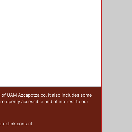
as y escenarios de las campañas;
agendas post-noventa: la paridad y
ntación y los derechos político
es y la perspectiva de la
t of UAM Azcapotzalco. It also includes some
are openly accessible and of interest to our
oter.link.contact