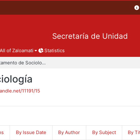
Secretaría de Unidad
All of Zaloamati
Statistics
Departamento de Sociología
iología
handle.net/11191/15
ns
By Issue Date
By Author
By Subject
By Ti