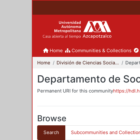
Home
Communities & Collections
Home
División de Ciencias Sociales y Humanidades
Departamento de Soc
Permanent URI for this community
https://hdl.
Browse
Search
Subcommunities and Collectio