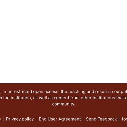
y perspectivas del sistema de partidos; Dinámic
Los partidos y las organizaciones sociales; Las 
el acceso de las mujeres a los cargos de represe
electorales de la comunidad LGBT+ y Las eleccion
democracia.
 in unrestricted open access, the teaching and research outpu
he institution, as well as content from other institutions that 
community.
s
Privacy policy
End User Agreement
Send Feedback
fo