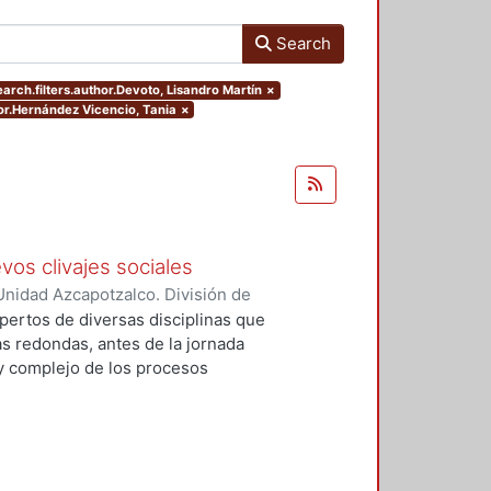
Search
earch.filters.author.Devoto, Lisandro Martín
×
hor.Hernández Vicencio, Tania
×
vos clivajes sociales
nidad Azcapotzalco. División de
 Esperanza
;
Tamayo, Sergio
;
pertos de diversas disciplinas que
, Víctor Manuel
;
Tejera Gaona,
s redondas, antes de la jornada
uez, Francisco
;
Devoto, Lisandro
 y complejo de los procesos
, Griselda Beatriz
;
López
xpresión política en el México
;
Woldenberg, José
elativos a un conjunto de eventos
, que podrían tener un impacto de
rmas de relación de los partidos
 cinco secciones: Transformaciones