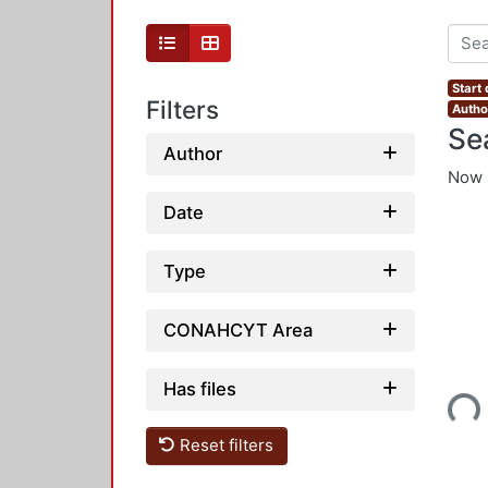
Start
Filters
Autho
Se
Author
Now 
Date
Type
CONAHCYT Area
Loading...
Has files
Reset filters