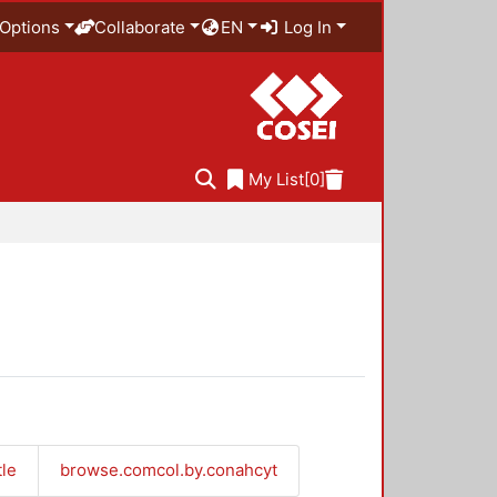
Options
Collaborate
EN
Log In
My List
[0]
tle
browse.comcol.by.conahcyt