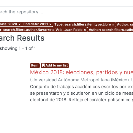
 date: 2020
×
End date: 2021
×
Type: search.filters.itemtype.Libro
×
Author: s
r: search.filters.author.Navarrete Vela, Juan Pablo
×
Author: search.filters.aut
arch Results
showing
1 - 1 of 1
Item
Add to my list
México 2018: elecciones, partidos y nue
(
Universidad Autónoma Metropolitana (México). U
Ciencias Sociales y Humanidades.
,
2020
)
Palma,
Conjunto de trabajos académicos escritos por ex
Osornio Guerrero, María Cristina
;
Alarcón Olguín
se presentaron y discutieron en un ciclo de mesa
Héctor
;
Navarrete Vela, Juan Pablo
;
Reveles Vázq
electoral de 2018. Refleja el carácter polisémico
Martín
;
Hernández Vicencio, Tania
;
Rangel Juárez
electorales, así como su dinámica y conflictiva e
Sánchez, Ericka
;
Rodríguez Domínguez, Emanuel
contemporáneo. El libro aborda diversos temas r
coyunturales, así como procesos aún inconclusos
largo plazo en el sistema de partidos y en las fo
con la ciudadanía. Los trabajos se agruparon en