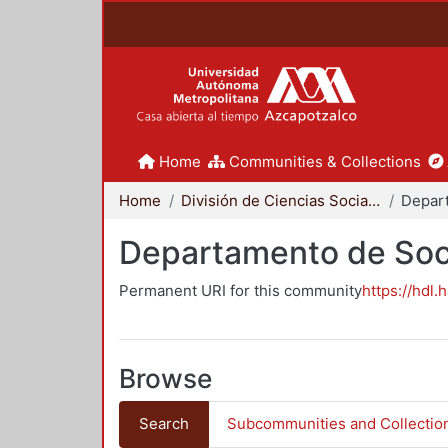
Home
Communities & Collections
Home
División de Ciencias Sociales y Humanidades
Departamento de Soc
Permanent URI for this community
https://hdl.
Browse
Search
Subcommunities and Collectio