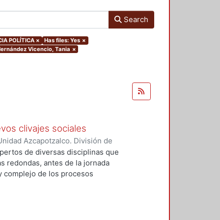
Search
CIA POLÍTICA
×
Has files: Yes
×
.Hernández Vicencio, Tania
×
vos clivajes sociales
nidad Azcapotzalco. División de
 Esperanza
;
Tamayo, Sergio
;
pertos de diversas disciplinas que
, Víctor Manuel
;
Tejera Gaona,
s redondas, antes de la jornada
uez, Francisco
;
Devoto, Lisandro
 y complejo de los procesos
, Griselda Beatriz
;
López
xpresión política en el México
;
Woldenberg, José
elativos a un conjunto de eventos
, que podrían tener un impacto de
rmas de relación de los partidos