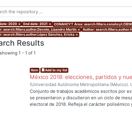
 date: 2020
×
End date: 2021
×
CONAHCYT Area: search.filters.conahcyt.CIEN
r: search.filters.author.Devoto, Lisandro Martín
×
Author: search.filters.author
r: search.filters.author.López Sánchez, Ericka
×
arch Results
showing
1 - 1 of 1
Item
Add to my list
México 2018: elecciones, partidos y nue
(
Universidad Autónoma Metropolitana (México). U
Ciencias Sociales y Humanidades.
,
2020
)
Palma,
Conjunto de trabajos académicos escritos por ex
Osornio Guerrero, María Cristina
;
Alarcón Olguín
se presentaron y discutieron en un ciclo de mesa
.
Héctor
;
Navarrete Vela, Juan Pablo
;
Reveles Vázq
electoral de 2018. Refleja el carácter polisémico
Martín
;
Hernández Vicencio, Tania
;
Rangel Juárez
electorales, así como su dinámica y conflictiva e
Sánchez, Ericka
;
Rodríguez Domínguez, Emanuel
contemporáneo. El libro aborda diversos temas r
coyunturales, así como procesos aún inconclusos
largo plazo en el sistema de partidos y en las fo