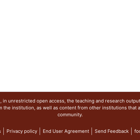
con la ciudadanía. Los trabajos se agruparon en
y perspectivas del sistema de partidos; Dinámic
Los partidos y las organizaciones sociales; Las 
el acceso de las mujeres a los cargos de represe
electorales de la comunidad LGBT+ y Las eleccion
democracia.
 in unrestricted open access, the teaching and research outpu
he institution, as well as content from other institutions that 
community.
s
Privacy policy
End User Agreement
Send Feedback
fo