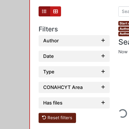
Start
Filters
Autho
Autho
Se
Author
Now 
Date
Type
CONAHCYT Area
Loading..
Has files
Reset filters