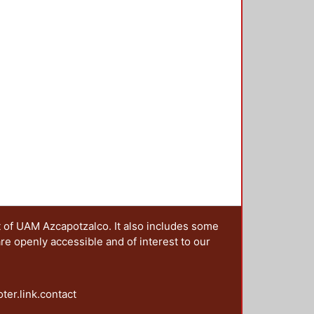
 cinco secciones: Transformaciones
as y escenarios de las campañas;
agendas post-noventa: la paridad y
ntación y los derechos político
es y la perspectiva de la
t of UAM Azcapotzalco. It also includes some
are openly accessible and of interest to our
oter.link.contact