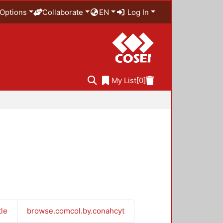
Options
Collaborate
EN
Log In
My List
[0]
tle
browse.comcol.by.conahcyt