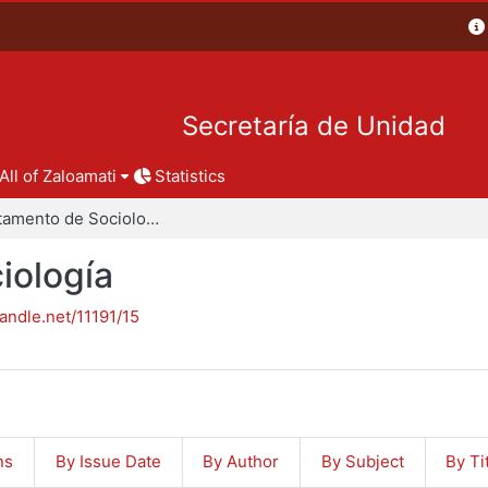
Secretaría de Unidad
All of Zaloamati
Statistics
Departamento de Sociología
iología
handle.net/11191/15
ns
By Issue Date
By Author
By Subject
By Ti