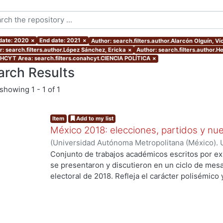
 date: 2020
×
End date: 2021
×
Author: search.filters.author.Alarcón Olguín, V
r: search.filters.author.López Sánchez, Ericka
×
Author: search.filters.author.
CYT Area: search.filters.conahcyt.CIENCIA POLÍTICA
×
arch Results
showing
1 - 1 of 1
Item
Add to my list
México 2018: elecciones, partidos y nue
(
Universidad Autónoma Metropolitana (México). U
Ciencias Sociales y Humanidades.
,
2020
)
Palma,
Conjunto de trabajos académicos escritos por ex
Osornio Guerrero, María Cristina
;
Alarcón Olguín
se presentaron y discutieron en un ciclo de mesa
Héctor
;
Navarrete Vela, Juan Pablo
;
Reveles Vázq
electoral de 2018. Refleja el carácter polisémico
Martín
;
Hernández Vicencio, Tania
;
Rangel Juárez
electorales, así como su dinámica y conflictiva e
Sánchez, Ericka
;
Rodríguez Domínguez, Emanuel
contemporáneo. El libro aborda diversos temas r
coyunturales, así como procesos aún inconclusos
largo plazo en el sistema de partidos y en las fo