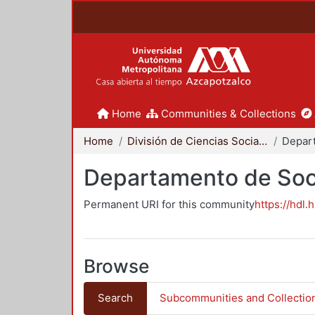
Home
Communities & Collections
Home
División de Ciencias Sociales y Humanidades
Departamento de Soc
Permanent URI for this community
https://hdl.
Browse
Search
Subcommunities and Collectio