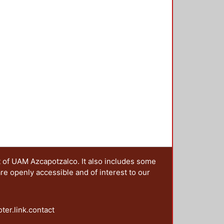
 cinco secciones: Transformaciones
as y escenarios de las campañas;
agendas post-noventa: la paridad y
ntación y los derechos político
es y la perspectiva de la
t of UAM Azcapotzalco. It also includes some
are openly accessible and of interest to our
oter.link.contact