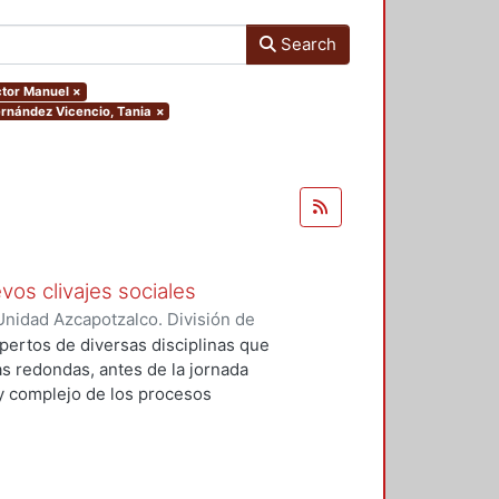
Search
íctor Manuel
×
Hernández Vicencio, Tania
×
vos clivajes sociales
nidad Azcapotzalco. División de
 Esperanza
;
Tamayo, Sergio
;
pertos de diversas disciplinas que
, Víctor Manuel
;
Tejera Gaona,
s redondas, antes de la jornada
uez, Francisco
;
Devoto, Lisandro
 y complejo de los procesos
, Griselda Beatriz
;
López
xpresión política en el México
;
Woldenberg, José
elativos a un conjunto de eventos
, que podrían tener un impacto de
rmas de relación de los partidos