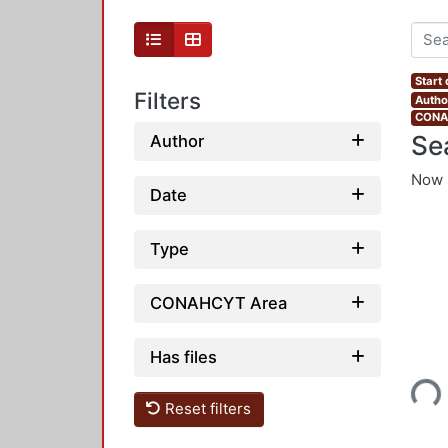
Start
Filters
Autho
CONAH
Se
Author
Now 
Date
Type
CONAHCYT Area
Has files
Loading...
Reset filters