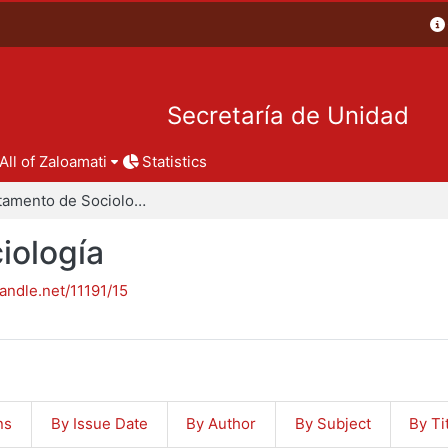
Secretaría de Unidad
All of Zaloamati
Statistics
Departamento de Sociología
iología
handle.net/11191/15
ns
By Issue Date
By Author
By Subject
By Ti