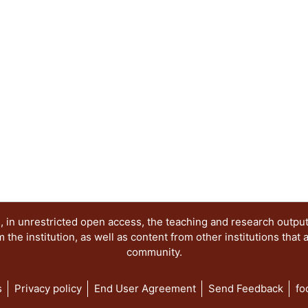
con la ciudadanía. Los trabajos se agruparon en
y perspectivas del sistema de partidos; Dinámic
Los partidos y las organizaciones sociales; Las 
el acceso de las mujeres a los cargos de represe
electorales de la comunidad LGBT+ y Las eleccion
democracia.
 in unrestricted open access, the teaching and research outpu
he institution, as well as content from other institutions that 
community.
s
Privacy policy
End User Agreement
Send Feedback
fo