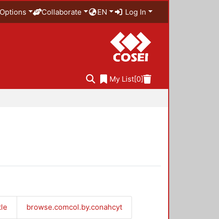
Options
Collaborate
EN
Log In
My List
[0]
tle
browse.comcol.by.conahcyt