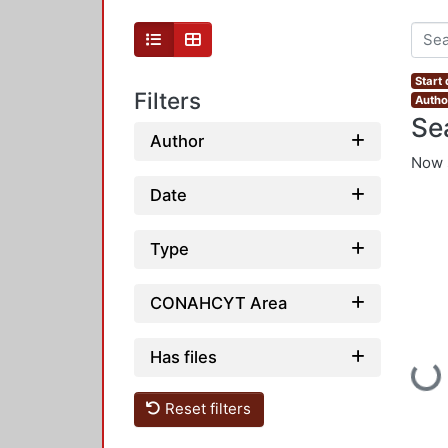
Start
Filters
Autho
Se
Author
Now 
Date
Type
CONAHCYT Area
Has files
Loadi
Reset filters