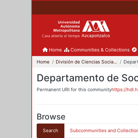
Home
Communities & Collections
Home
División de Ciencias Sociales y Humanidades
Departamento de Soc
Permanent URI for this community
https://hdl.
Browse
Search
Subcommunities and Collectio