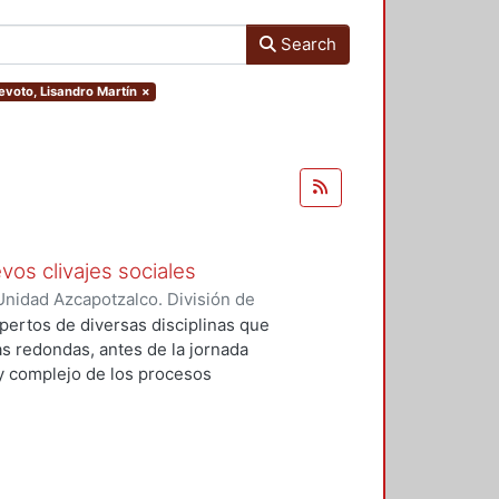
Search
Devoto, Lisandro Martín
×
vos clivajes sociales
nidad Azcapotzalco. División de
 Esperanza
;
Tamayo, Sergio
;
pertos de diversas disciplinas que
, Víctor Manuel
;
Tejera Gaona,
s redondas, antes de la jornada
uez, Francisco
;
Devoto, Lisandro
 y complejo de los procesos
, Griselda Beatriz
;
López
xpresión política en el México
;
Woldenberg, José
elativos a un conjunto de eventos
, que podrían tener un impacto de
rmas de relación de los partidos
 cinco secciones: Transformaciones