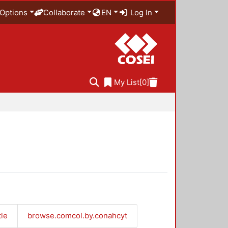
Options
Collaborate
EN
Log In
My List
[0]
tle
browse.comcol.by.conahcyt