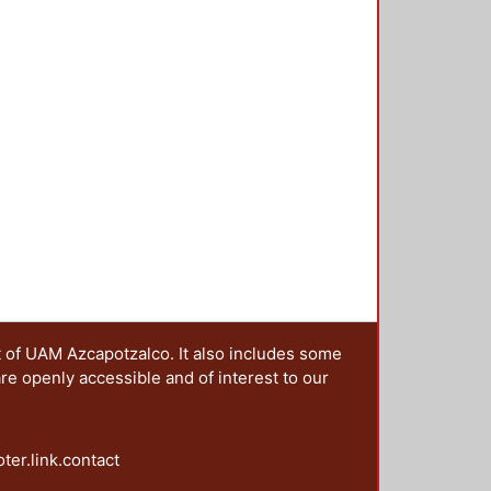
as y escenarios de las campañas;
agendas post-noventa: la paridad y
ntación y los derechos político
es y la perspectiva de la
t of UAM Azcapotzalco. It also includes some
are openly accessible and of interest to our
oter.link.contact