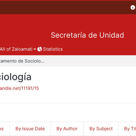
Secretaría de Unidad
All of Zaloamati
Statistics
Departamento de Sociología
iología
handle.net/11191/15
ns
By Issue Date
By Author
By Subject
By Ti