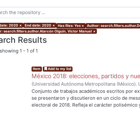
 date: 2020
×
End date: 2020
×
Has files: Yes
×
Author: search.filters.author.
r: search.filters.author.Alarcón Olguín, Víctor Manuel
×
arch Results
showing
1 - 1 of 1
Item
Add to my list
México 2018: elecciones, partidos y nue
(
Universidad Autónoma Metropolitana (México). U
Ciencias Sociales y Humanidades.
,
2020
)
Palma,
Conjunto de trabajos académicos escritos por ex
Osornio Guerrero, María Cristina
;
Alarcón Olguín
se presentaron y discutieron en un ciclo de mesa
Héctor
;
Navarrete Vela, Juan Pablo
;
Reveles Vázq
electoral de 2018. Refleja el carácter polisémico
Martín
;
Hernández Vicencio, Tania
;
Rangel Juárez
electorales, así como su dinámica y conflictiva e
ng...
Sánchez, Ericka
;
Rodríguez Domínguez, Emanuel
contemporáneo. El libro aborda diversos temas r
coyunturales, así como procesos aún inconclusos
largo plazo en el sistema de partidos y en las fo
con la ciudadanía. Los trabajos se agruparon en