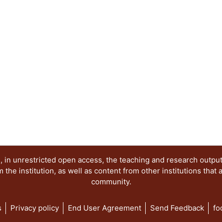
y perspectivas del sistema de partidos; Dinámic
Los partidos y las organizaciones sociales; Las 
el acceso de las mujeres a los cargos de represe
electorales de la comunidad LGBT+ y Las eleccion
democracia.
 in unrestricted open access, the teaching and research outpu
he institution, as well as content from other institutions that 
community.
s
Privacy policy
End User Agreement
Send Feedback
fo