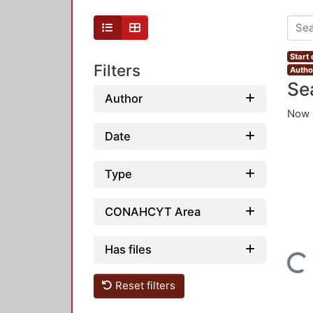
Start
Filters
Autho
Se
Author
Now 
Date
Type
CONAHCYT Area
Has files
Loading...
Reset filters