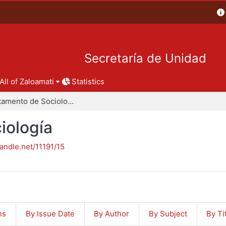
Secretaría de Unidad
All of Zaloamati
Statistics
Departamento de Sociología
iología
handle.net/11191/15
ns
By Issue Date
By Author
By Subject
By Ti