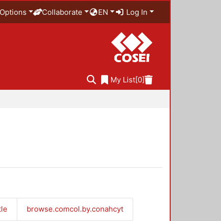
Options
Collaborate
EN
Log In
My List
[0]
tle
browse.comcol.by.conahcyt