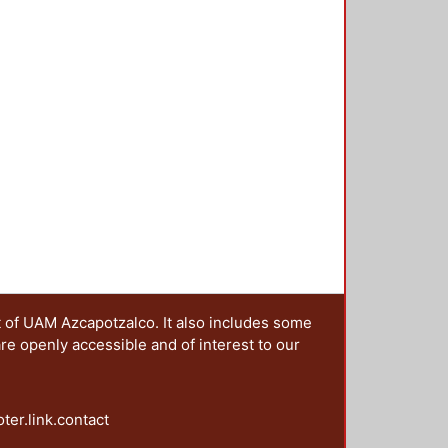
as y escenarios de las campañas;
agendas post-noventa: la paridad y
ntación y los derechos político
es y la perspectiva de la
t of UAM Azcapotzalco. It also includes some
are openly accessible and of interest to our
oter.link.contact