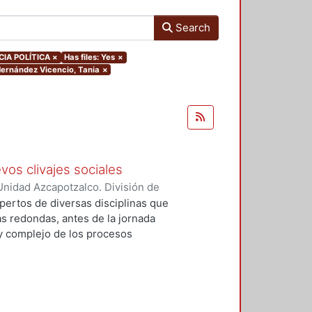
Search
CIA POLÍTICA
×
Has files: Yes
×
.Hernández Vicencio, Tania
×
vos clivajes sociales
nidad Azcapotzalco. División de
 Esperanza
;
Tamayo, Sergio
;
pertos de diversas disciplinas que
, Víctor Manuel
;
Tejera Gaona,
s redondas, antes de la jornada
uez, Francisco
;
Devoto, Lisandro
 y complejo de los procesos
, Griselda Beatriz
;
López
xpresión política en el México
;
Woldenberg, José
elativos a un conjunto de eventos
, que podrían tener un impacto de
rmas de relación de los partidos
 cinco secciones: Transformaciones