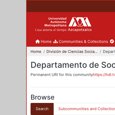
Home
Communities & Collections
Home
División de Ciencias Sociales y Humanidades
Departamento de Soc
Permanent URI for this community
https://hdl.
Browse
Search
Subcommunities and Collectio