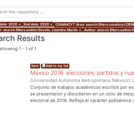
 date: 2020
×
End date: 2020
×
CONAHCYT Area: search.filters.conahcyt.CIEN
r: search.filters.author.Devoto, Lisandro Martín
×
Author: search.filters.author
arch Results
showing
1 - 1 of 1
Item
Add to my list
México 2018: elecciones, partidos y nue
(
Universidad Autónoma Metropolitana (México). U
Ciencias Sociales y Humanidades.
,
2020
)
Palma,
Conjunto de trabajos académicos escritos por ex
Osornio Guerrero, María Cristina
;
Alarcón Olguín
se presentaron y discutieron en un ciclo de mesa
Héctor
;
Navarrete Vela, Juan Pablo
;
Reveles Vázq
electoral de 2018. Refleja el carácter polisémico
Martín
;
Hernández Vicencio, Tania
;
Rangel Juárez
electorales, así como su dinámica y conflictiva e
Sánchez, Ericka
;
Rodríguez Domínguez, Emanuel
contemporáneo. El libro aborda diversos temas r
coyunturales, así como procesos aún inconclusos
largo plazo en el sistema de partidos y en las fo
con la ciudadanía. Los trabajos se agruparon en