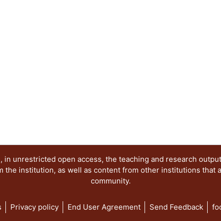
y perspectivas del sistema de partidos; Dinámic
Los partidos y las organizaciones sociales; Las 
el acceso de las mujeres a los cargos de represe
electorales de la comunidad LGBT+ y Las eleccion
democracia.
 in unrestricted open access, the teaching and research outpu
he institution, as well as content from other institutions that 
community.
s
Privacy policy
End User Agreement
Send Feedback
fo