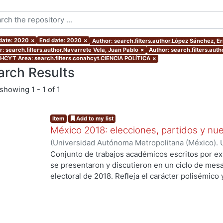
 date: 2020
×
End date: 2020
×
Author: search.filters.author.López Sánchez, E
r: search.filters.author.Navarrete Vela, Juan Pablo
×
Author: search.filters.aut
CYT Area: search.filters.conahcyt.CIENCIA POLÍTICA
×
arch Results
showing
1 - 1 of 1
Item
Add to my list
México 2018: elecciones, partidos y nue
(
Universidad Autónoma Metropolitana (México). U
Ciencias Sociales y Humanidades.
,
2020
)
Palma,
Conjunto de trabajos académicos escritos por ex
Osornio Guerrero, María Cristina
;
Alarcón Olguín
se presentaron y discutieron en un ciclo de mesa
Héctor
;
Navarrete Vela, Juan Pablo
;
Reveles Vázq
electoral de 2018. Refleja el carácter polisémico
Martín
;
Hernández Vicencio, Tania
;
Rangel Juárez
electorales, así como su dinámica y conflictiva e
Sánchez, Ericka
;
Rodríguez Domínguez, Emanuel
contemporáneo. El libro aborda diversos temas r
coyunturales, así como procesos aún inconclusos
largo plazo en el sistema de partidos y en las fo