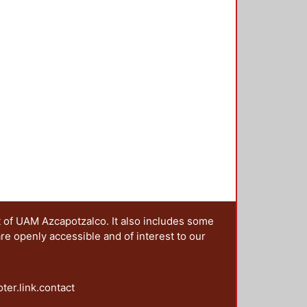
 cinco secciones: Transformaciones
as y escenarios de las campañas;
agendas post-noventa: la paridad y
ntación y los derechos político
es y la perspectiva de la
t of UAM Azcapotzalco. It also includes some
are openly accessible and of interest to our
oter.link.contact