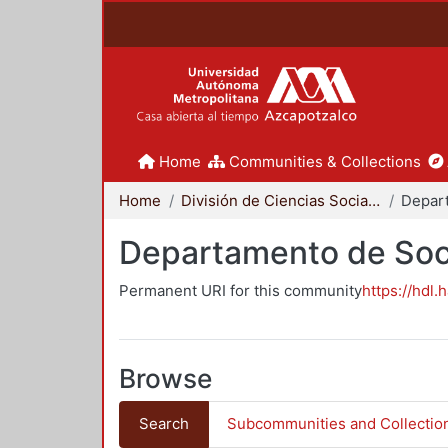
Home
Communities & Collections
Home
División de Ciencias Sociales y Humanidades
Departamento de Soc
Permanent URI for this community
https://hdl.
Browse
Search
Subcommunities and Collectio