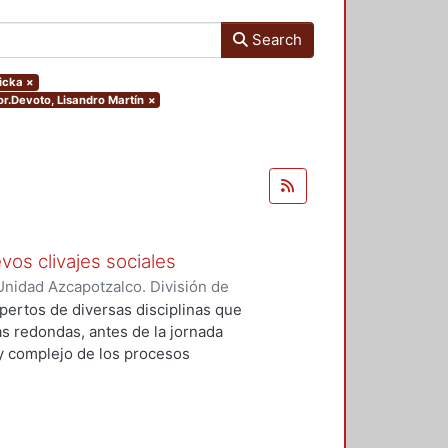
Search
ricka
×
hor.Devoto, Lisandro Martín
×
vos clivajes sociales
nidad Azcapotzalco. División de
 Esperanza
;
Tamayo, Sergio
;
pertos de diversas disciplinas que
, Víctor Manuel
;
Tejera Gaona,
s redondas, antes de la jornada
uez, Francisco
;
Devoto, Lisandro
 y complejo de los procesos
, Griselda Beatriz
;
López
xpresión política en el México
;
Woldenberg, José
elativos a un conjunto de eventos
, que podrían tener un impacto de
rmas de relación de los partidos