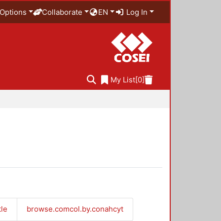
Options
Collaborate
EN
Log In
My List
[0]
tle
browse.comcol.by.conahcyt