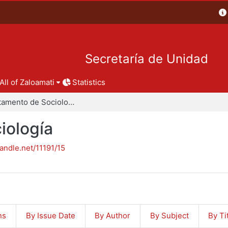
Secretaría de Unidad
All of Zaloamati
Statistics
Departamento de Sociología
iología
handle.net/11191/15
ns
By Issue Date
By Author
By Subject
By Ti