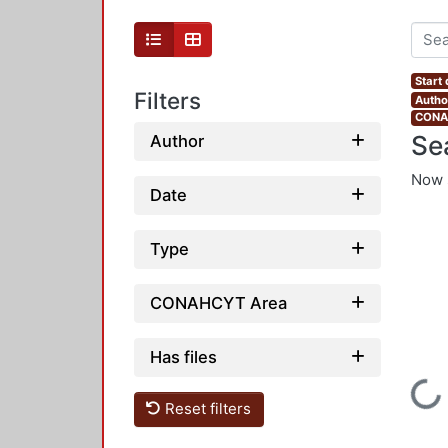
Start
Filters
Autho
CONAH
Se
Author
Now 
Date
Type
CONAHCYT Area
Has files
Loading...
Reset filters