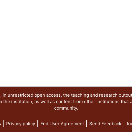
con la ciudadanía. Los trabajos se agruparon en
y perspectivas del sistema de partidos; Dinámic
Los partidos y las organizaciones sociales; Las 
el acceso de las mujeres a los cargos de represe
electorales de la comunidad LGBT+ y Las eleccion
democracia.
 in unrestricted open access, the teaching and research outpu
he institution, as well as content from other institutions that 
community.
s
Privacy policy
End User Agreement
Send Feedback
fo