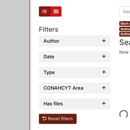
Start
Filters
Autho
Autho
Se
Author
Now 
Date
Type
CONAHCYT Area
Has files
Loading...
Reset filters