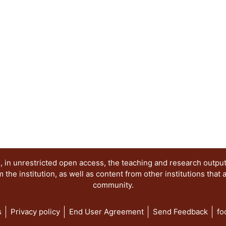
con la ciudadanía. Los trabajos se agruparon en
y perspectivas del sistema de partidos; Dinámic
Los partidos y las organizaciones sociales; Las 
el acceso de las mujeres a los cargos de represe
electorales de la comunidad LGBT+ y Las eleccion
democracia.
 in unrestricted open access, the teaching and research outpu
he institution, as well as content from other institutions that 
community.
s
Privacy policy
End User Agreement
Send Feedback
fo