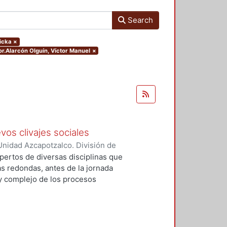
Search
ricka
×
hor.Alarcón Olguín, Víctor Manuel
×
vos clivajes sociales
nidad Azcapotzalco. División de
 Esperanza
;
Tamayo, Sergio
;
pertos de diversas disciplinas que
, Víctor Manuel
;
Tejera Gaona,
s redondas, antes de la jornada
uez, Francisco
;
Devoto, Lisandro
 y complejo de los procesos
, Griselda Beatriz
;
López
xpresión política en el México
;
Woldenberg, José
elativos a un conjunto de eventos
, que podrían tener un impacto de
rmas de relación de los partidos