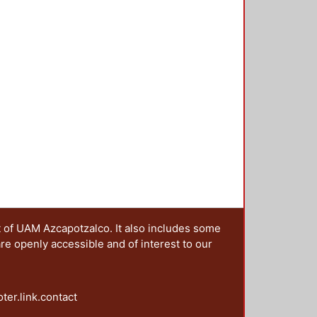
 cinco secciones: Transformaciones
as y escenarios de las campañas;
agendas post-noventa: la paridad y
ntación y los derechos político
es y la perspectiva de la
t of UAM Azcapotzalco. It also includes some
are openly accessible and of interest to our
oter.link.contact