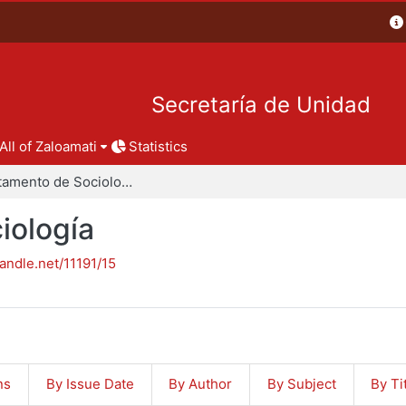
Secretaría de Unidad
All of Zaloamati
Statistics
Departamento de Sociología
iología
handle.net/11191/15
ns
By Issue Date
By Author
By Subject
By Ti