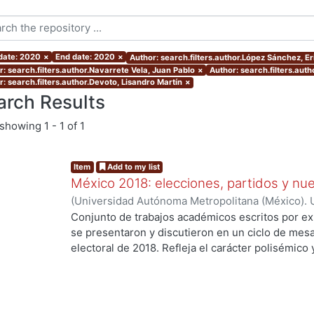
 date: 2020
×
End date: 2020
×
Author: search.filters.author.López Sánchez, E
r: search.filters.author.Navarrete Vela, Juan Pablo
×
Author: search.filters.aut
r: search.filters.author.Devoto, Lisandro Martín
×
arch Results
showing
1 - 1 of 1
Item
Add to my list
México 2018: elecciones, partidos y nue
(
Universidad Autónoma Metropolitana (México). U
Ciencias Sociales y Humanidades.
,
2020
)
Palma,
Conjunto de trabajos académicos escritos por ex
Osornio Guerrero, María Cristina
;
Alarcón Olguín
se presentaron y discutieron en un ciclo de mesa
Héctor
;
Navarrete Vela, Juan Pablo
;
Reveles Vázq
electoral de 2018. Refleja el carácter polisémico
Martín
;
Hernández Vicencio, Tania
;
Rangel Juárez
electorales, así como su dinámica y conflictiva e
Sánchez, Ericka
;
Rodríguez Domínguez, Emanuel
contemporáneo. El libro aborda diversos temas r
coyunturales, así como procesos aún inconclusos
largo plazo en el sistema de partidos y en las fo