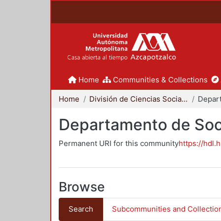
Home
Communities & Collections
Home
División de Ciencias Sociales y Humanidades
Departamento de Soc
Permanent URI for this community
https://hdl.
Browse
Search
Subcommunities and Collectio