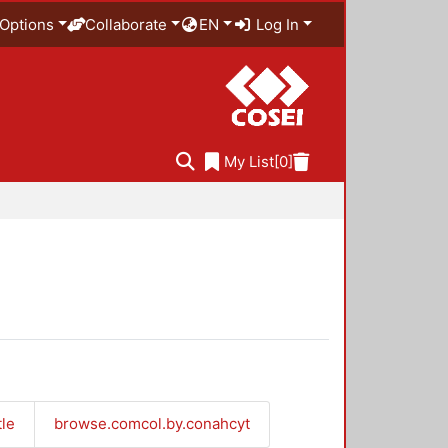
Options
Collaborate
EN
Log In
My List
[0]
tle
browse.comcol.by.conahcyt