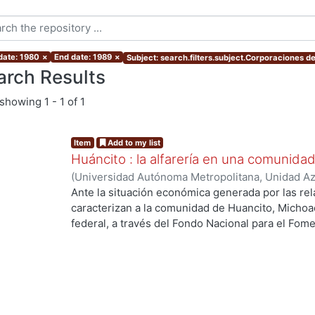
 date: 1980
×
End date: 1989
×
Subject: search.filters.subject.Corporaciones d
arch Results
showing
1 - 1 of 1
Item
Add to my list
Huáncito : la alfarería en una comunid
(
Universidad Autónoma Metropolitana, Unidad Azc
Sociales y Humanidades, Departamento de Socio
Ante la situación económica generada por las re
Manuel
caracterizan a la comunidad de Huancito, Michoac
federal, a través del Fondo Nacional para el Fome
Respaldado con materiales etnográficos pertinen
procesos técnicos que requiere la producción alf
complicado conocimiento que se necesita para p
que, por ejemplo, no fue tomado en cuenta por lo
instalar en la comunidad estudiada