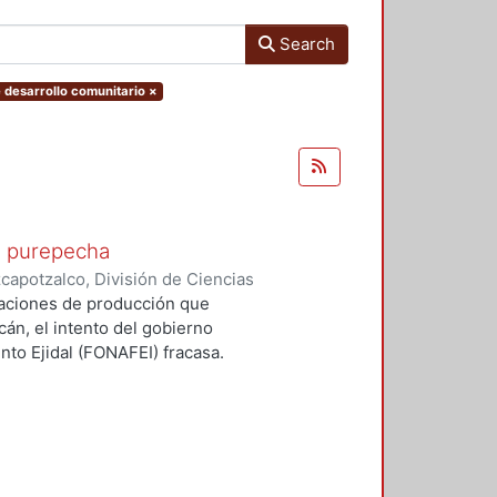
Search
e desarrollo comunitario
×
ad purepecha
apotzalco, División de Ciencias
logía
,
1982
)
Jiménez Castillo,
laciones de producción que
án, el intento del gobierno
nto Ejidal (FONAFEI) fracasa.
tes, como su descripción de los
arera en Huáncito, nos señala el
roducir objetos artesanales, hecho
s enviados del gobierno federal al