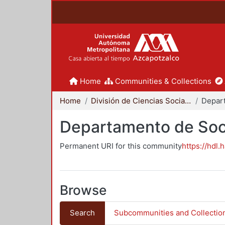
Home
Communities & Collections
Home
División de Ciencias Sociales y Humanidades
Departamento de Soc
Permanent URI for this community
https://hdl.
Browse
Search
Subcommunities and Collectio