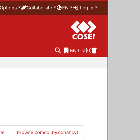
Options
Collaborate
EN
Log In
My List
[0]
tle
browse.comcol.by.conahcyt