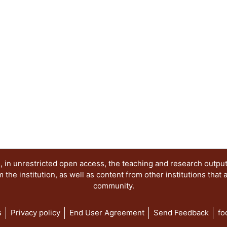
hornos de alta temperatura. De la misma forma, 
al no ser considerados realmente los problemas 
escala de las artesanías. Con estos elementos, 
demuestra, entre otras cosas, los aspectos más si
instituciones oficiales en su intento por mejorar
comunidad agraria mexicana, y sus repercusiones
políticas de sus habitantes.
 in unrestricted open access, the teaching and research outpu
he institution, as well as content from other institutions that 
community.
s
Privacy policy
End User Agreement
Send Feedback
fo