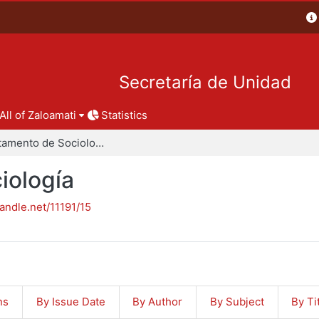
Secretaría de Unidad
All of Zaloamati
Statistics
Departamento de Sociología
iología
handle.net/11191/15
ns
By Issue Date
By Author
By Subject
By Ti