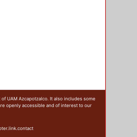
anota los errores que se generaron
de la comercialización en gran
Manuel Jiménez Castillo
gnificativos del fracaso de las
 las condiciones de vida de una
 en las relaciones sociales y
t of UAM Azcapotzalco. It also includes some
are openly accessible and of interest to our
oter.link.contact