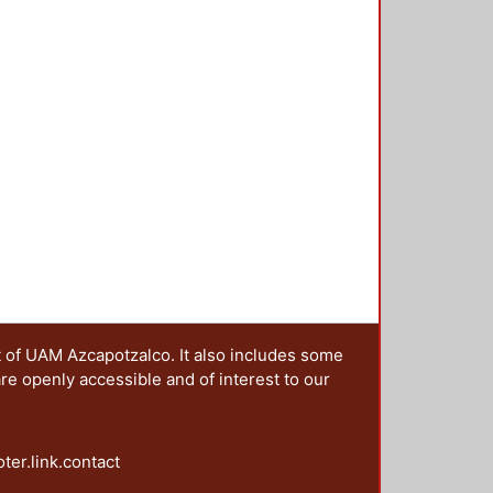
as y escenarios de las campañas;
agendas post-noventa: la paridad y
ntación y los derechos político
es y la perspectiva de la
t of UAM Azcapotzalco. It also includes some
are openly accessible and of interest to our
oter.link.contact