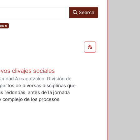
Search
Yes
×
vos clivajes sociales
nidad Azcapotzalco. División de
 Esperanza
;
Tamayo, Sergio
;
pertos de diversas disciplinas que
, Víctor Manuel
;
Tejera Gaona,
s redondas, antes de la jornada
uez, Francisco
;
Devoto, Lisandro
 y complejo de los procesos
, Griselda Beatriz
;
López
xpresión política en el México
;
Woldenberg, José
elativos a un conjunto de eventos
, que podrían tener un impacto de
rmas de relación de los partidos
 cinco secciones: Transformaciones