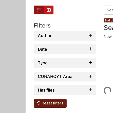
End d
Filters
Se
Author
Now 
Date
Type
CONAHCYT Area
Loading...
Has files
Reset filters