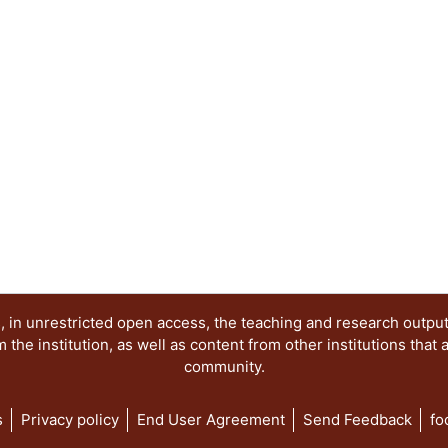
y perspectivas del sistema de partidos; Dinámic
Los partidos y las organizaciones sociales; Las 
el acceso de las mujeres a los cargos de represe
electorales de la comunidad LGBT+ y Las eleccion
democracia.
 in unrestricted open access, the teaching and research outpu
he institution, as well as content from other institutions that 
community.
s
Privacy policy
End User Agreement
Send Feedback
fo