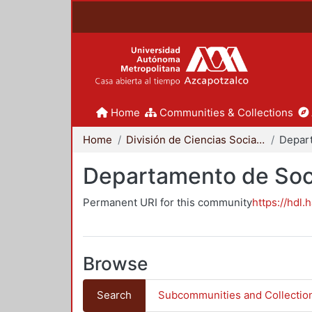
Home
Communities & Collections
Home
División de Ciencias Sociales y Humanidades
Departamento de Soc
Permanent URI for this community
https://hdl.
Browse
Search
Subcommunities and Collectio