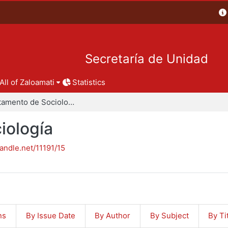
Secretaría de Unidad
All of Zaloamati
Statistics
Departamento de Sociología
iología
handle.net/11191/15
ns
By Issue Date
By Author
By Subject
By Ti