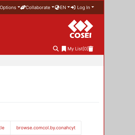
Options
Collaborate
EN
Log In
My List
[0]
tle
browse.comcol.by.conahcyt