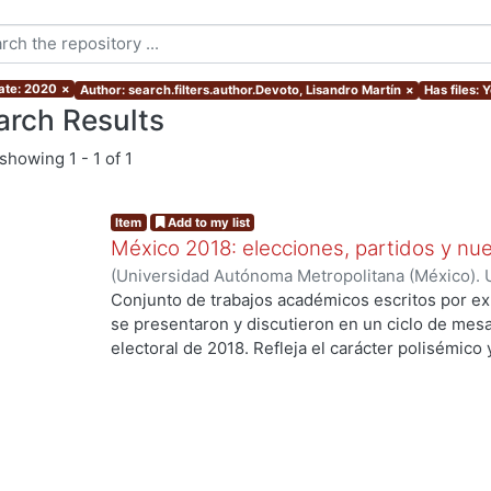
ate: 2020
×
Author: search.filters.author.Devoto, Lisandro Martín
×
Has files: 
arch Results
showing
1 - 1 of 1
Item
Add to my list
México 2018: elecciones, partidos y nue
(
Universidad Autónoma Metropolitana (México). U
Ciencias Sociales y Humanidades.
,
2020
)
Palma,
Conjunto de trabajos académicos escritos por ex
Osornio Guerrero, María Cristina
;
Alarcón Olguín
se presentaron y discutieron en un ciclo de mesa
Héctor
;
Navarrete Vela, Juan Pablo
;
Reveles Vázq
electoral de 2018. Refleja el carácter polisémico
Martín
;
Hernández Vicencio, Tania
;
Rangel Juárez
electorales, así como su dinámica y conflictiva e
Sánchez, Ericka
;
Rodríguez Domínguez, Emanuel
contemporáneo. El libro aborda diversos temas r
coyunturales, así como procesos aún inconclusos
largo plazo en el sistema de partidos y en las fo
con la ciudadanía. Los trabajos se agruparon en