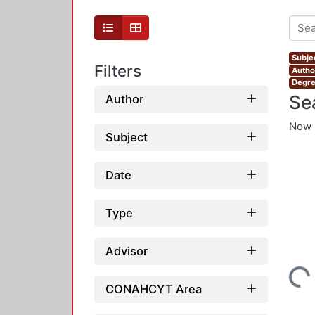
Subjec
Filters
Author
Degre
Se
Author
Now 
Subject
Date
Type
Advisor
Loading...
CONAHCYT Area