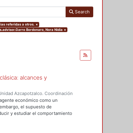
Search
ias referidas a otros.
×
rs.advisor.Garro Bordonaro, Nora Nidia
×
clásica: alcances y
Unidad Azcapotzalco. Coordinación
res, Gabriela Lizeth
l agente económico como un
 embargo, el supuesto de
oducir y estudiar el comportamiento
sica. Así pues, resulta interesante
 reconocer los alcances y las
irse en una teoría capaz de