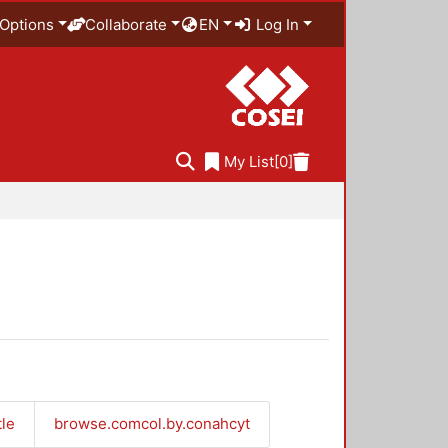
Options
Collaborate
EN
Log In
My List
[0]
tle
browse.comcol.by.conahcyt