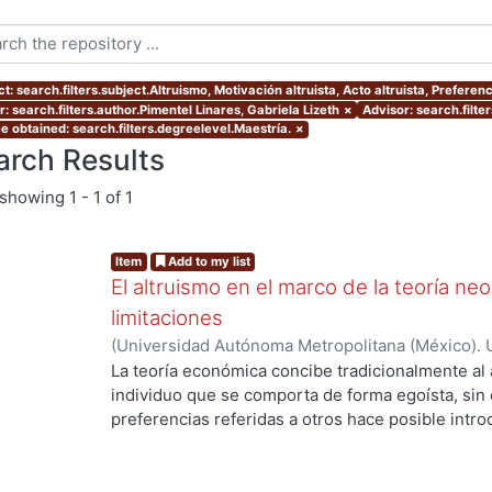
t: search.filters.subject.Altruismo, Motivación altruista, Acto altruista, Preferenc
: search.filters.author.Pimentel Linares, Gabriela Lizeth
×
Advisor: search.filte
e obtained: search.filters.degreelevel.Maestría.
×
arch Results
showing
1 - 1 of 1
Item
Add to my list
El altruismo en el marco de la teoría neo
limitaciones
(
Universidad Autónoma Metropolitana (México). 
de Servicios de Información.
,
2016
)
Pimentel Lina
La teoría económica concibe tradicionalmente a
individuo que se comporta de forma egoísta, sin
preferencias referidas a otros hace posible intr
altruista en el marco analítico de la teoría neoclá
realizar un análisis crítico de este enfoque, para
limitaciones que presenta en su afán de constitu