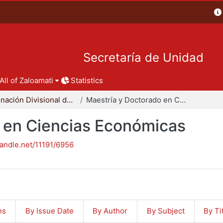
Secretaría de Unidad
All of Zaloamati
Statistics
Coordinación Divisional de Posgrado
Maestría y Doctorado en Ciencias Económicas
 en Ciencias Económicas
handle.net/11191/6956
ns
By Issue Date
By Author
By Subject
By Ti