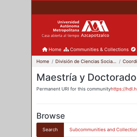
Home
Communities & Collections
Home
División de Ciencias Sociales y Humanidades
Maestría y Doctorado
Permanent URI for this community
https://hdl.
Browse
Search
Subcommunities and Collectio