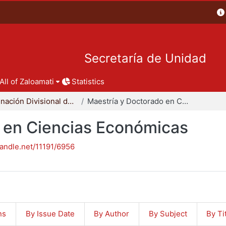
Secretaría de Unidad
All of Zaloamati
Statistics
Coordinación Divisional de Posgrado
Maestría y Doctorado en Ciencias Económicas
 en Ciencias Económicas
handle.net/11191/6956
ns
By Issue Date
By Author
By Subject
By Ti