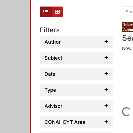
Subjec
Filters
Author
Se
Author
Now 
Subject
Date
Type
Advisor
Loading...
CONAHCYT Area