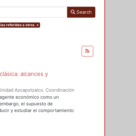
Search
ias referidas a otros.
×
clásica: alcances y
Unidad Azcapotzalco. Coordinación
res, Gabriela Lizeth
l agente económico como un
 embargo, el supuesto de
oducir y estudiar el comportamiento
sica. Así pues, resulta interesante
 reconocer los alcances y las
irse en una teoría capaz de