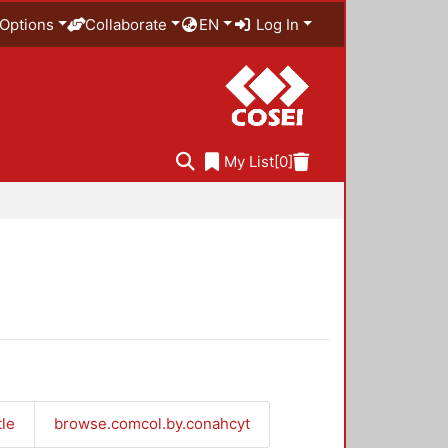
Options
Collaborate
EN
Log In
My List
[0]
tle
browse.comcol.by.conahcyt