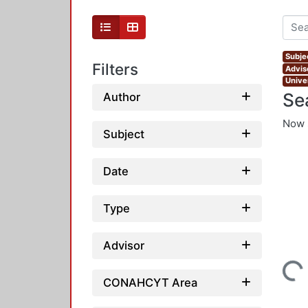
Subjec
Filters
Advis
Unive
Se
Author
Now 
Subject
Date
Type
Advisor
Loading...
CONAHCYT Area