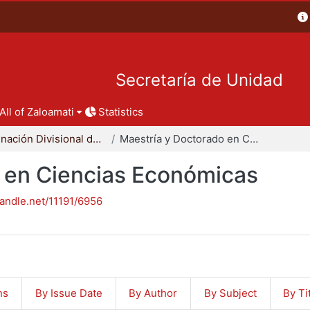
Secretaría de Unidad
All of Zaloamati
Statistics
Coordinación Divisional de Posgrado
Maestría y Doctorado en Ciencias Económicas
 en Ciencias Económicas
handle.net/11191/6956
ns
By Issue Date
By Author
By Subject
By Ti