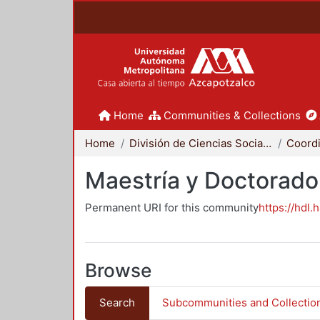
Home
Communities & Collections
Home
División de Ciencias Sociales y Humanidades
Maestría y Doctorado
Permanent URI for this community
https://hdl.
Browse
Search
Subcommunities and Collectio