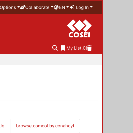
Options
Collaborate
EN
Log In
My List
[0]
tle
browse.comcol.by.conahcyt