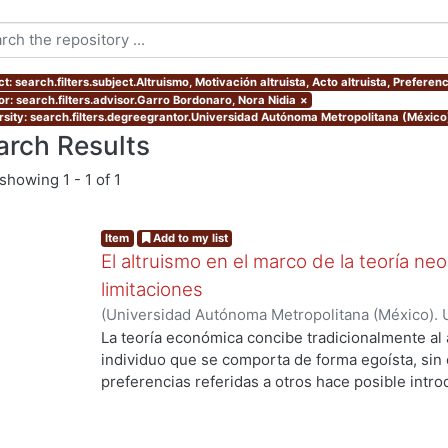
t: search.filters.subject.Altruismo, Motivación altruista, Acto altruista, Preferenc
or: search.filters.advisor.Garro Bordonaro, Nora Nidia
×
rsity: search.filters.degreegrantor.Universidad Autónoma Metropolitana (México
arch Results
showing
1 - 1 of 1
Item
Add to my list
El altruismo en el marco de la teoría neo
limitaciones
(
Universidad Autónoma Metropolitana (México). 
de Servicios de Información.
,
2016
)
Pimentel Lina
La teoría económica concibe tradicionalmente a
individuo que se comporta de forma egoísta, sin
preferencias referidas a otros hace posible intr
altruista en el marco analítico de la teoría neoclá
realizar un análisis crítico de este enfoque, para
limitaciones que presenta en su afán de constitu