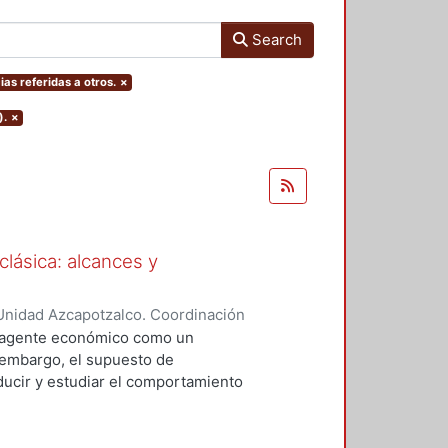
Search
ias referidas a otros.
×
).
×
clásica: alcances y
Unidad Azcapotzalco. Coordinación
res, Gabriela Lizeth
l agente económico como un
 embargo, el supuesto de
oducir y estudiar el comportamiento
sica. Así pues, resulta interesante
 reconocer los alcances y las
irse en una teoría capaz de