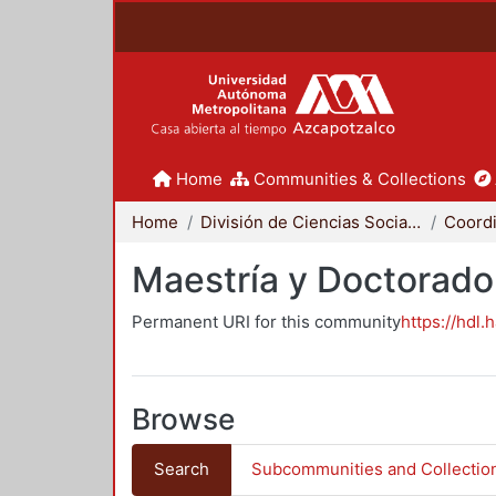
Home
Communities & Collections
Home
División de Ciencias Sociales y Humanidades
Maestría y Doctorado
Permanent URI for this community
https://hdl.
Browse
Search
Subcommunities and Collectio