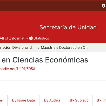
Secretaría de Unidad
All of Zaloamati
Statistics
Coordinación Divisional de Posgrado
Maestría y Doctorado en Ciencias Económicas
 en Ciencias Económicas
handle.net/11191/6956
ns
By Issue Date
By Author
By Subject
By Ti