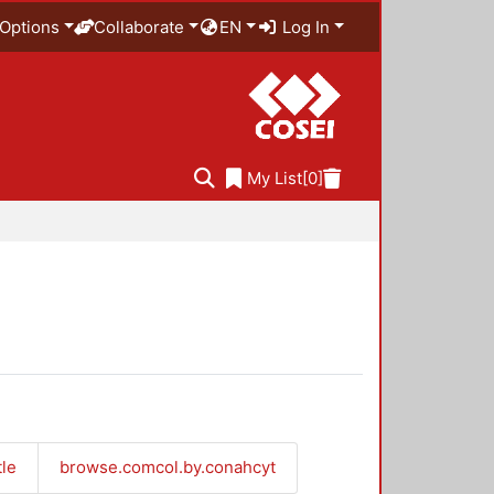
Options
Collaborate
EN
Log In
My List
[0]
tle
browse.comcol.by.conahcyt