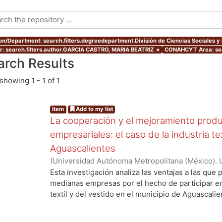
ion/Department: search.filters.degreedepartment.División de Ciencias Sociales 
r: search.filters.author.GARCIA CASTRO, MARIA BEATRIZ
×
CONAHCYT Area: sea
arch Results
showing
1 - 1 of 1
Item
Add to my list
La cooperación y el mejoramiento produ
empresariales: el caso de la industria te
Aguascalientes
(
Universidad Autónoma Metropolitana (México). 
de Servicios de Información.
,
2006-03
)
GARCIA 
Esta investigación analiza las ventajas a las qu
medianas empresas por el hecho de participar e
textil y del vestido en el municipio de Aguascali
depende alcanzarlas. Contribuye a la discusión d
la pertenencia a una aglomeración posibilita el 