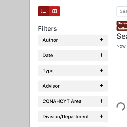
Divis
Filters
Autho
Se
Author
Now 
Date
Type
Advisor
Loading...
CONAHCYT Area
Division/Department