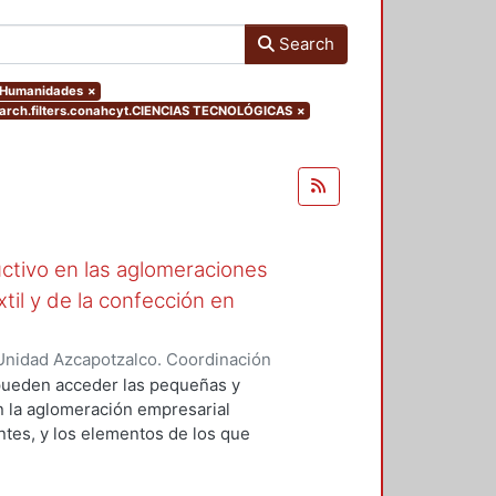
Search
y Humanidades
×
rch.filters.conahcyt.CIENCIAS TECNOLÓGICAS
×
ctivo en las aglomeraciones
xtil y de la confección en
Unidad Azcapotzalco. Coordinación
CASTRO, MARIA BEATRIZ
e pueden acceder las pequeñas y
n la aglomeración empresarial
entes, y los elementos de los que
e las condiciones bajo las cuales
mejoramiento productivo, lo que