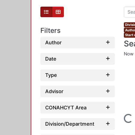
Divis
Filters
Autho
Start
Se
Author
Now 
Date
Type
Advisor
CONAHCYT Area
Loading...
Division/Department