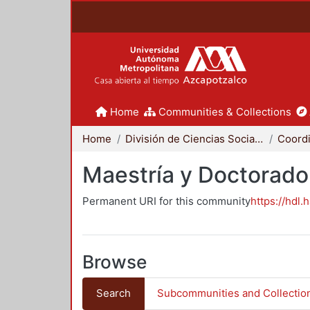
Home
Communities & Collections
Home
División de Ciencias Sociales y Humanidades
Maestría y Doctorado
Permanent URI for this community
https://hdl.
Browse
Search
Subcommunities and Collectio