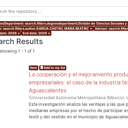
ion/Department: search.filters.degreedepartment.División de Ciencias Sociales 
r: search.filters.author.GARCIA CASTRO, MARIA BEATRIZ
×
Advisor: search.fil
 date: 2006
×
End date: 2006
×
arch Results
showing
1 - 1 of 1
Item
Add to my list
La cooperación y el mejoramiento produ
empresariales: el caso de la industria te
Aguascalientes
(
Universidad Autónoma Metropolitana (México). 
de Servicios de Información.
,
2006-03
)
GARCIA 
Esta investigación analiza las ventajas a las qu
medianas empresas por el hecho de participar e
textil y del vestido en el municipio de Aguascali
depende alcanzarlas. Contribuye a la discusión d