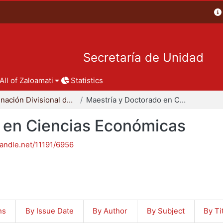
Secretaría de Unidad
All of Zaloamati
Statistics
Coordinación Divisional de Posgrado
Maestría y Doctorado en Ciencias Económicas
 en Ciencias Económicas
handle.net/11191/6956
ns
By Issue Date
By Author
By Subject
By Ti