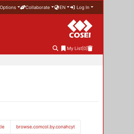
Options
Collaborate
EN
Log In
My List
[0]
tle
browse.comcol.by.conahcyt