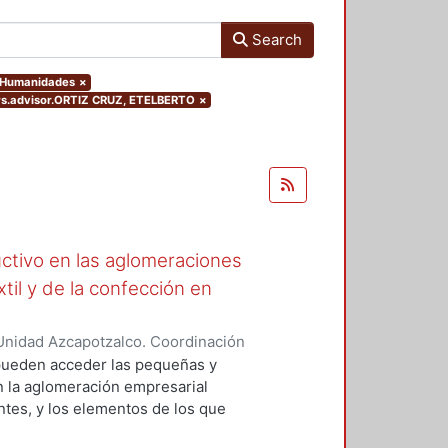
Search
y Humanidades
×
ters.advisor.ORTIZ CRUZ, ETELBERTO
×
ctivo en las aglomeraciones
xtil y de la confección en
Unidad Azcapotzalco. Coordinación
CASTRO, MARIA BEATRIZ
e pueden acceder las pequeñas y
n la aglomeración empresarial
entes, y los elementos de los que
e las condiciones bajo las cuales