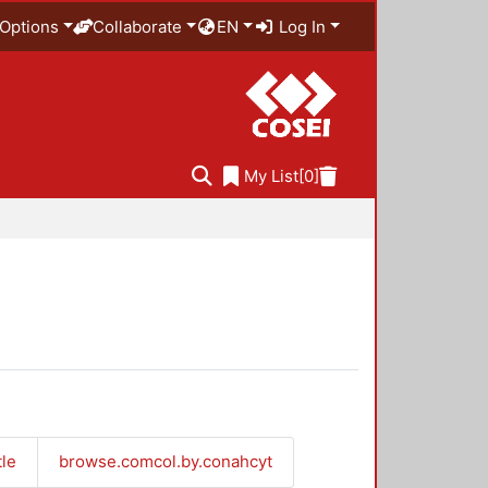
Options
Collaborate
EN
Log In
My List
[0]
tle
browse.comcol.by.conahcyt