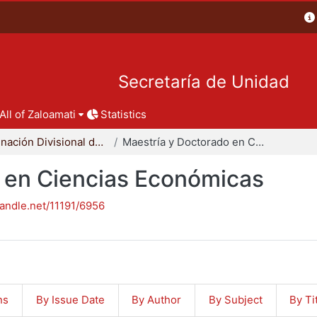
Secretaría de Unidad
All of Zaloamati
Statistics
Coordinación Divisional de Posgrado
Maestría y Doctorado en Ciencias Económicas
 en Ciencias Económicas
handle.net/11191/6956
ns
By Issue Date
By Author
By Subject
By Ti