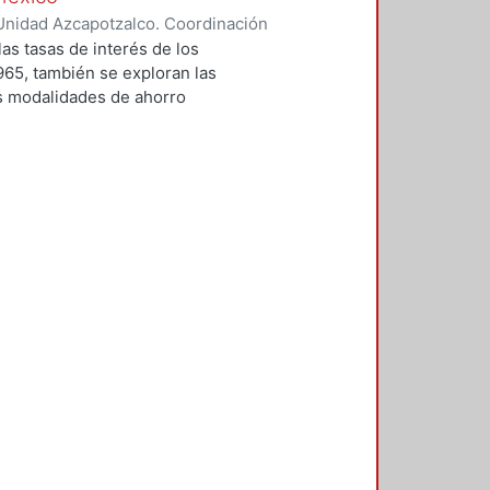
local compartido y la actividad de
Unidad Azcapotzalco. Coordinación
iente en los análisis empíricos
ONFIL, CAROLA
as tasas de interés de los
965, también se exploran las
as modalidades de ahorro
s recursos.