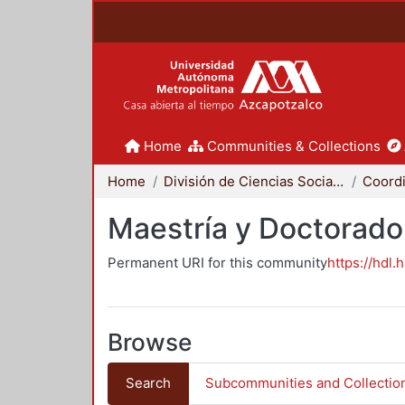
Home
Communities & Collections
Home
División de Ciencias Sociales y Humanidades
Maestría y Doctorado
Permanent URI for this community
https://hdl.
Browse
Search
Subcommunities and Collectio