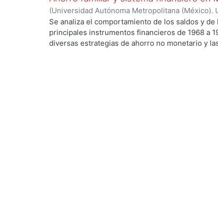
discusión respecto a la relación entre el espacio 
(
Universidad Autónoma Metropolitana (México). 
colaboración, de la que no existe evidencia sufic
de Servicios de Información.
,
1998-10
)
CONDE B
Se analiza el comportamiento de los saldos y de l
mexicanos.
principales instrumentos financieros de 1968 a 1
diversas estrategias de ahorro no monetario y l
monetario a las que recurren las familias de bajo
ng...