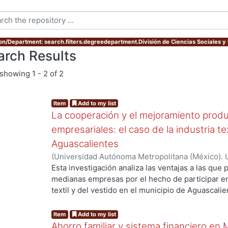
ion/Department: search.filters.degreedepartment.División de Ciencias Sociales 
arch Results
showing
1 - 2 of 2
Item
Add to my list
La cooperación y el mejoramiento produ
empresariales: el caso de la industria te
Aguascalientes
(
Universidad Autónoma Metropolitana (México). 
de Servicios de Información.
,
2006-03
)
GARCIA 
Esta investigación analiza las ventajas a las qu
medianas empresas por el hecho de participar e
ng...
textil y del vestido en el municipio de Aguascali
depende alcanzarlas. Contribuye a la discusión d
la pertenencia a una aglomeración posibilita el 
Item
Add to my list
pasa necesariamente por el intercambio de infor
Ahorro familiar y sistema financiero en