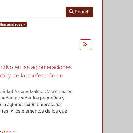
Search
y Humanidades
×
ctivo en las aglomeraciones
xtil y de la confección en
Unidad Azcapotzalco. Coordinación
CASTRO, MARIA BEATRIZ
e pueden acceder las pequeñas y
n la aglomeración empresarial
entes, y los elementos de los que
e las condiciones bajo las cuales
mejoramiento productivo, lo que
mación. También contribuye a la
 México