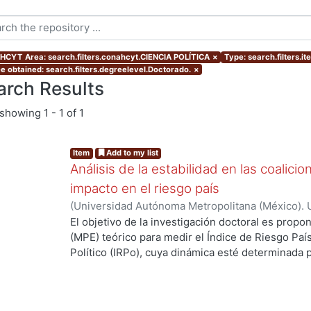
CYT Area: search.filters.conahcyt.CIENCIA POLÍTICA
×
Type: search.filters.i
e obtained: search.filters.degreelevel.Doctorado.
×
arch Results
showing
1 - 1 of 1
Item
Add to my list
Análisis de la estabilidad en las coalici
impacto en el riesgo país
(
Universidad Autónoma Metropolitana (México). 
de Servicios de Información.
,
2019-01
)
Larios Fer
El objetivo de la investigación doctoral es prop
(MPE) teórico para medir el Índice de Riesgo País 
Político (IRPo), cuya dinámica esté determinada p
coalicional. El MPE debe permitir analizar la esta
estabilidad política de México. Para lo anterior se
elaboración de teoría propia dentro del marco de