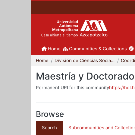
Home
Communities & Collections
Home
División de Ciencias Sociales y Humanidades
Maestría y Doctorado
Permanent URI for this community
https://hdl.
Browse
Search
Subcommunities and Collectio