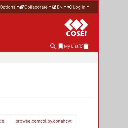
Options
Collaborate
EN
Log In
My List
[0]
tle
browse.comcol.by.conahcyt