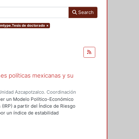
Search
temtype.Tesis de doctorado
×
ones políticas mexicanas y su
Unidad Azcapotzalco. Coordinación
rer, Jose Leonel
oner un Modelo Político-Económico
(IRP) a partir del Índice de Riesgo
or un índice de estabilidad
bilidad económica a partir de la
 recurre a la consulta y
 la Nueva Economía Política (NEP),