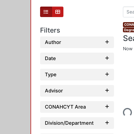
CONAH
Filters
Degre
Se
Author
Now 
Date
Type
Advisor
Loading...
CONAHCYT Area
Division/Department