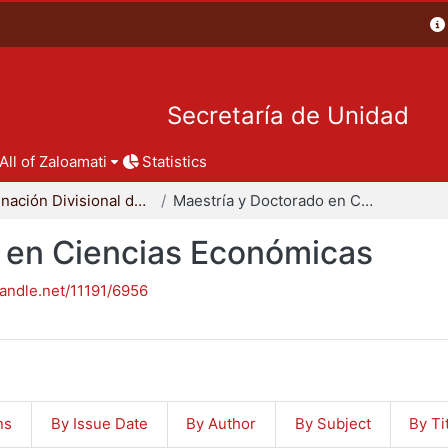
Secretaría de Unidad
All of Zaloamati
Statistics
Coordinación Divisional de Posgrado
Maestría y Doctorado en Ciencias Económicas
 en Ciencias Económicas
handle.net/11191/6956
ns
By Issue Date
By Author
By Subject
By Ti