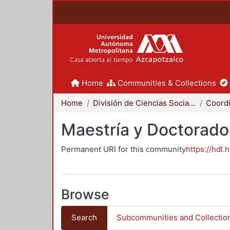
Home
Communities & Collections
Home
División de Ciencias Sociales y Humanidades
Maestría y Doctorado
Permanent URI for this community
https://hdl.
Browse
Search
Subcommunities and Collectio