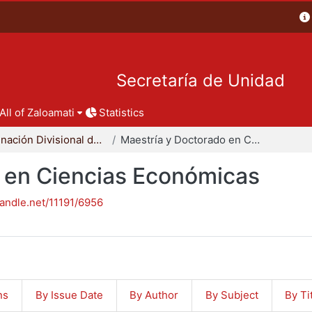
Secretaría de Unidad
All of Zaloamati
Statistics
Coordinación Divisional de Posgrado
Maestría y Doctorado en Ciencias Económicas
 en Ciencias Económicas
handle.net/11191/6956
ns
By Issue Date
By Author
By Subject
By Ti