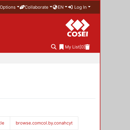
Options
Collaborate
EN
Log In
My List
[0]
tle
browse.comcol.by.conahcyt