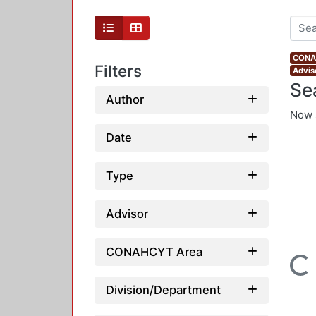
CONAH
Filters
Advis
Se
Author
Now 
Date
Type
Advisor
CONAHCYT Area
Loading...
Division/Department