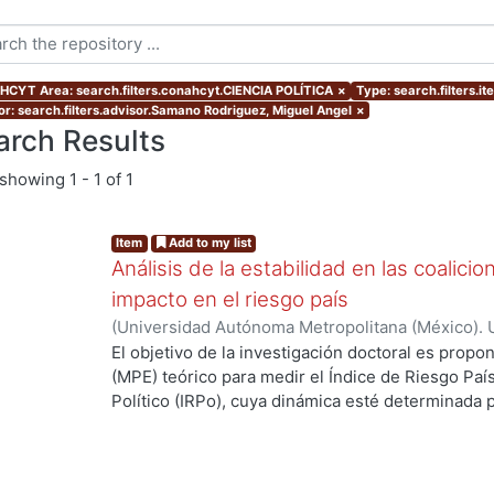
CYT Area: search.filters.conahcyt.CIENCIA POLÍTICA
×
Type: search.filters.i
or: search.filters.advisor.Samano Rodriguez, Miguel Angel
×
arch Results
showing
1 - 1 of 1
Item
Add to my list
Análisis de la estabilidad en las coalici
impacto en el riesgo país
(
Universidad Autónoma Metropolitana (México). 
de Servicios de Información.
,
2019-01
)
Larios Fer
El objetivo de la investigación doctoral es prop
(MPE) teórico para medir el Índice de Riesgo País 
Político (IRPo), cuya dinámica esté determinada p
coalicional. El MPE debe permitir analizar la esta
estabilidad política de México. Para lo anterior se
elaboración de teoría propia dentro del marco de