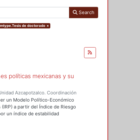
Search
temtype.Tesis de doctorado
×
ones políticas mexicanas y su
Unidad Azcapotzalco. Coordinación
rer, Jose Leonel
oner un Modelo Político-Económico
(IRP) a partir del Índice de Riesgo
or un índice de estabilidad
bilidad económica a partir de la
 recurre a la consulta y
 la Nueva Economía Política (NEP),