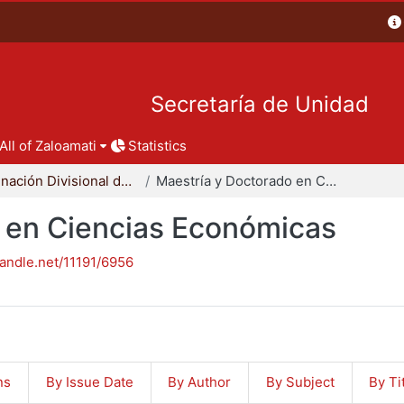
Secretaría de Unidad
All of Zaloamati
Statistics
Coordinación Divisional de Posgrado
Maestría y Doctorado en Ciencias Económicas
 en Ciencias Económicas
handle.net/11191/6956
ns
By Issue Date
By Author
By Subject
By Ti