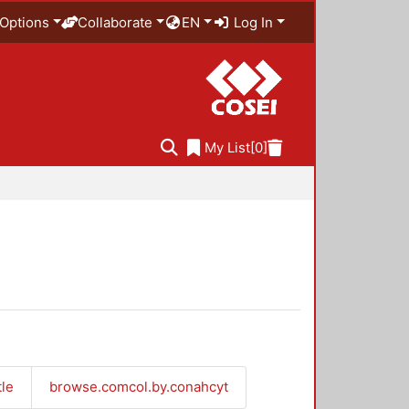
Options
Collaborate
EN
Log In
My List
[0]
tle
browse.comcol.by.conahcyt