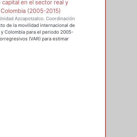
capital en el sector real y
 y Colombia (2005-2015)
Unidad Azcapotzalco. Coordinación
da, Paola Andrea
cto de la movilidad internacional de
o y Colombia para el periodo 2005-
torregresivos (VAR) para estimar
cimiento, Flujos de Capital-
ento para el periodo comprendido
l. Se analizarán la Función
ianza de cada canal de
nido los flujos de capital en las
 que el periodo de análisis
tales (2009-2013) como la retirada
ciones en la primera se hará un
pital, la liberalización financiera,
as, el control de capitales y los
a sección se planteará la
econométrica de los tres canales