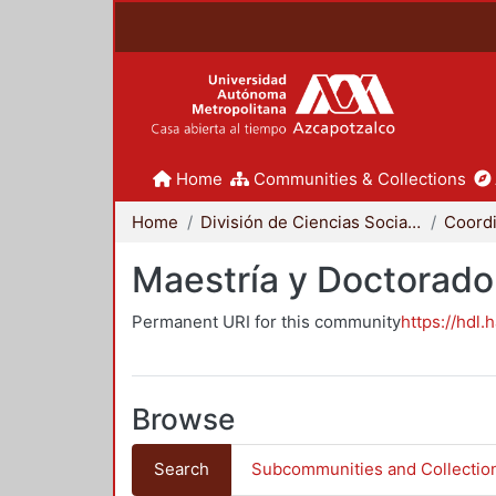
Home
Communities & Collections
Home
División de Ciencias Sociales y Humanidades
Maestría y Doctorado
Permanent URI for this community
https://hdl.
Browse
Search
Subcommunities and Collectio