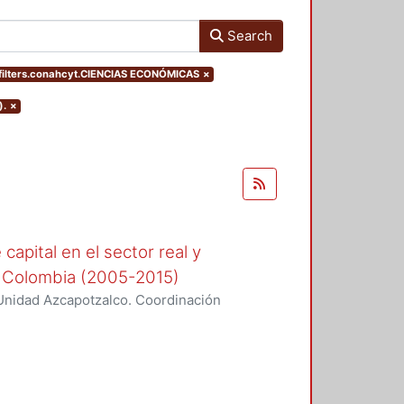
Search
ilters.conahcyt.CIENCIAS ECONÓMICAS
×
).
×
capital en el sector real y
 y Colombia (2005-2015)
Unidad Azcapotzalco. Coordinación
da, Paola Andrea