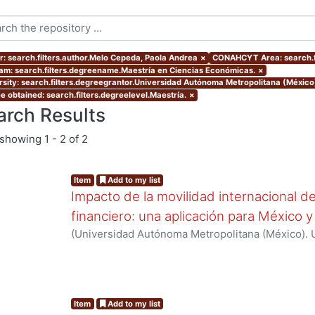
r: search.filters.author.Melo Cepeda, Paola Andrea
×
CONAHCYT Area: search.f
am: search.filters.degreename.Maestría en Ciencias Económicas.
×
rsity: search.filters.degreegrantor.Universidad Autónoma Metropolitana (México
e obtained: search.filters.degreelevel.Maestría.
×
arch Results
showing
1 - 2 of 2
Item
Add to my list
Impacto de la movilidad internacional de 
financiero: una aplicación para México
(
Universidad Autónoma Metropolitana (México). 
de Servicios de Información.
,
2015-12
)
Melo Cepe
Item
Add to my list