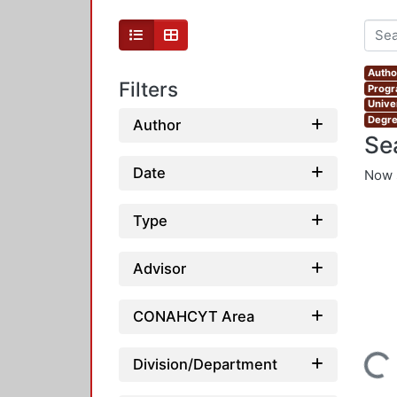
Autho
Filters
Progr
Unive
Degre
Author
Se
Date
Now 
Type
Advisor
CONAHCYT Area
Division/Department
Loading...