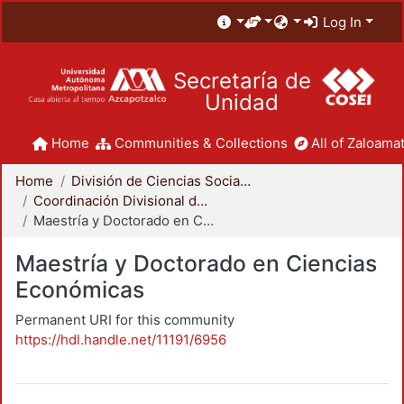
Log In
Secretaría de
Unidad
Home
Communities & Collections
All of Zaloamat
Home
División de Ciencias Sociales y Humanidades
Coordinación Divisional de Posgrado
Maestría y Doctorado en Ciencias Económicas
Maestría y Doctorado en Ciencias
Económicas
Permanent URI for this community
https://hdl.handle.net/11191/6956