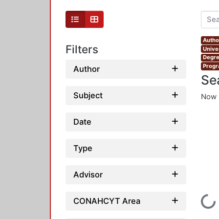
Autho
Filters
Unive
Degre
Progr
Author
Se
Subject
Now 
Date
Type
Advisor
Loading...
CONAHCYT Area