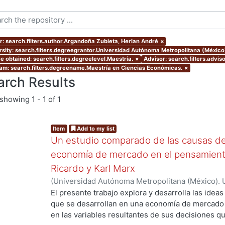
r: search.filters.author.Argandoña Zubieta, Herlan André
×
rsity: search.filters.degreegrantor.Universidad Autónoma Metropolitana (México
e obtained: search.filters.degreelevel.Maestría.
×
Advisor: search.filters.advis
am: search.filters.degreename.Maestría en Ciencias Económicas.
×
arch Results
showing
1 - 1 of 1
Item
Add to my list
Un estudio comparado de las causas d
economía de mercado en el pensamient
Ricardo y Karl Marx
(
Universidad Autónoma Metropolitana (México). 
de Servicios de Información.
,
2017
)
Argandoña Zu
El presente trabajo explora y desarrolla las ideas
que se desarrollan en una economía de mercado
en las variables resultantes de sus decisiones qu