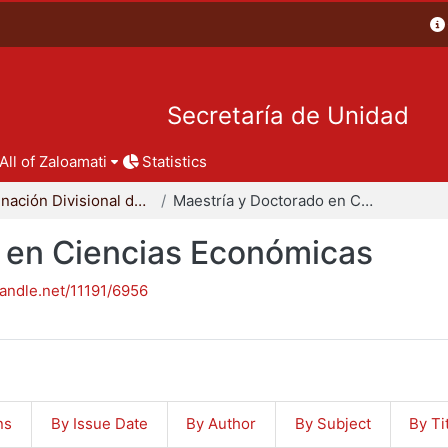
Secretaría de Unidad
All of Zaloamati
Statistics
Coordinación Divisional de Posgrado
Maestría y Doctorado en Ciencias Económicas
 en Ciencias Económicas
handle.net/11191/6956
ns
By Issue Date
By Author
By Subject
By Ti