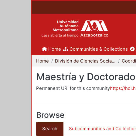
Home
Communities & Collections
Home
División de Ciencias Sociales y Humanidades
Maestría y Doctorado
Permanent URI for this community
https://hdl.
Browse
Search
Subcommunities and Collectio