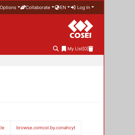
Options
Collaborate
EN
Log In
My List
[0]
tle
browse.comcol.by.conahcyt