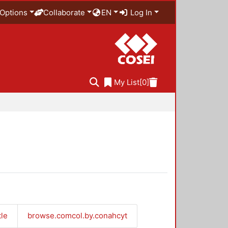
Options
Collaborate
EN
Log In
My List
[0]
tle
browse.comcol.by.conahcyt