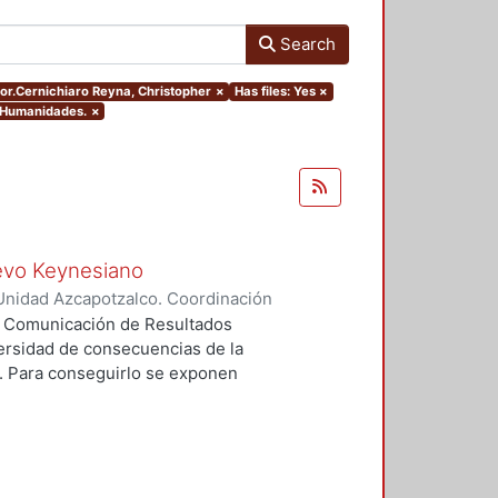
Search
hor.Cernichiaro Reyna, Christopher
×
Has files: Yes
×
y Humanidades.
×
uevo Keynesiano
Unidad Azcapotzalco. Coordinación
hiaro Reyna, Christopher
ea Comunicación de Resultados
diversidad de consecuencias de la
. Para conseguirlo se exponen
í, dicha exposición se hace a
rios y de sus reacciones a
nte porque cada contexto exhibe
es sostenidas de la producción y de