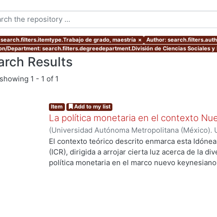
 search.filters.itemtype.Trabajo de grado, maestría
×
Author: search.filters.aut
ion/Department: search.filters.degreedepartment.División de Ciencias Sociales 
arch Results
showing
1 - 1 of 1
Item
Add to my list
La política monetaria en el contexto N
(
Universidad Autónoma Metropolitana (México). 
de Servicios de Información.
,
2015-12-09
)
Cernic
El contexto teórico descrito enmarca esta Idón
(ICR), dirigida a arrojar cierta luz acerca de la 
política monetaria en el marco nuevo keynesiano
cuatro economías con sutiles diferencias entre s
través de la obtención de sus respectivos equilib
perturbaciones exógenas. Esta tarea es importa
experiencias distintas, reflejadas en desviacion
la inflación de sus valores de equilibrio.