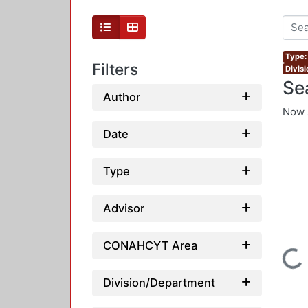
Type:
Filters
Divis
Se
Author
Now 
Date
Type
Advisor
CONAHCYT Area
Loading...
Division/Department