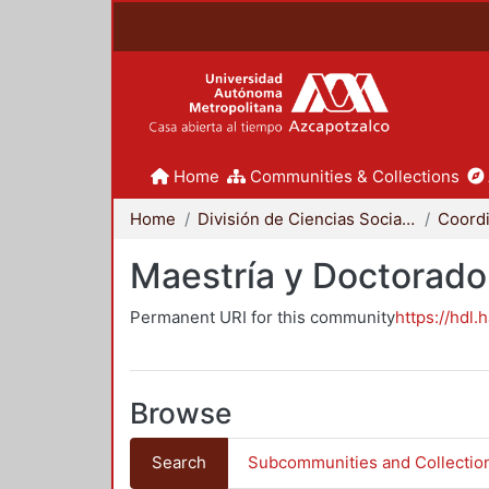
Home
Communities & Collections
Home
División de Ciencias Sociales y Humanidades
Maestría y Doctorado
Permanent URI for this community
https://hdl.
Browse
Search
Subcommunities and Collectio