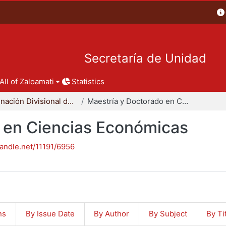
Secretaría de Unidad
All of Zaloamati
Statistics
Coordinación Divisional de Posgrado
Maestría y Doctorado en Ciencias Económicas
 en Ciencias Económicas
handle.net/11191/6956
ns
By Issue Date
By Author
By Subject
By Ti