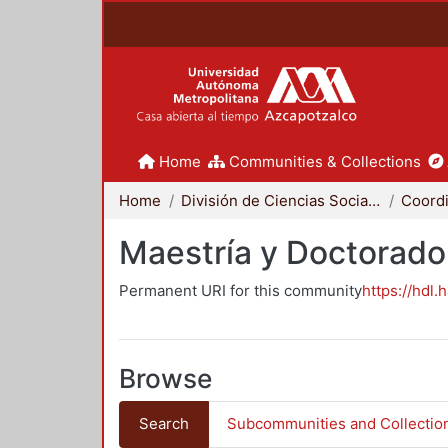
Home
Communities & Collections
Home
División de Ciencias Sociales y Humanidades
Maestría y Doctorado
Permanent URI for this community
https://hdl.
Browse
Search
Subcommunities and Collectio