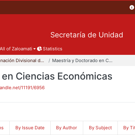
Secretaría de Unidad
All of Zaloamati
Statistics
Coordinación Divisional de Posgrado
Maestría y Doctorado en Ciencias Económicas
 en Ciencias Económicas
handle.net/11191/6956
ns
By Issue Date
By Author
By Subject
By Ti