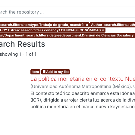
 search.filters.itemtype.Trabajo de grado, maestría
×
Author: search.filters.aut
CYT Area: search.filters.conahcyt.CIENCIAS ECONÓMICAS
×
ion/Department: search.filters.degreedepartment.División de Ciencias Sociales 
arch Results
showing
1 - 1 of 1
Item
Add to my list
La política monetaria en el contexto N
(
Universidad Autónoma Metropolitana (México). 
de Servicios de Información.
,
2015-12-09
)
Cernic
El contexto teórico descrito enmarca esta Idón
(ICR), dirigida a arrojar cierta luz acerca de la 
política monetaria en el marco nuevo keynesiano
ng...
cuatro economías con sutiles diferencias entre s
través de la obtención de sus respectivos equilib
perturbaciones exógenas. Esta tarea es importa
experiencias distintas, reflejadas en desviacion