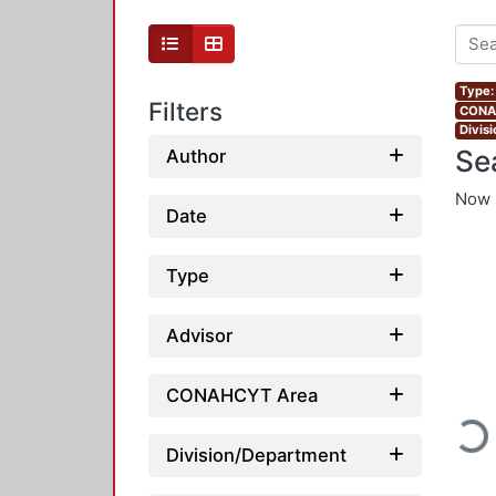
Type:
Filters
CONAH
Divis
Se
Author
Now 
Date
Type
Advisor
CONAHCYT Area
Loadi
Division/Department