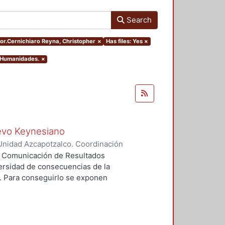
Search
hor.Cernichiaro Reyna, Christopher
×
Has files: Yes
×
y Humanidades.
×
uevo Keynesiano
Unidad Azcapotzalco. Coordinación
hiaro Reyna, Christopher
ea Comunicación de Resultados
diversidad de consecuencias de la
. Para conseguirlo se exponen
í, dicha exposición se hace a
rios y de sus reacciones a
nte porque cada contexto exhibe
es sostenidas de la producción y de