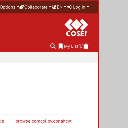
Options
Collaborate
EN
Log In
My List
[0]
tle
browse.comcol.by.conahcyt