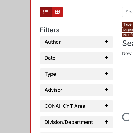
Type:
Filters
Degre
Has fi
Se
Author
Now 
Date
Type
Advisor
CONAHCYT Area
Loading...
Division/Department