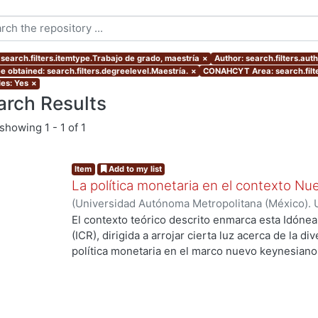
 search.filters.itemtype.Trabajo de grado, maestría
×
Author: search.filters.aut
e obtained: search.filters.degreelevel.Maestría.
×
CONAHCYT Area: search.fil
les: Yes
×
arch Results
showing
1 - 1 of 1
Item
Add to my list
La política monetaria en el contexto N
(
Universidad Autónoma Metropolitana (México). 
de Servicios de Información.
,
2015-12-09
)
Cernic
El contexto teórico descrito enmarca esta Idón
(ICR), dirigida a arrojar cierta luz acerca de la 
política monetaria en el marco nuevo keynesiano
cuatro economías con sutiles diferencias entre s
través de la obtención de sus respectivos equilib
perturbaciones exógenas. Esta tarea es importa
experiencias distintas, reflejadas en desviacion