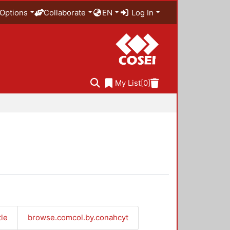
Options
Collaborate
EN
Log In
My List
[0]
tle
browse.comcol.by.conahcyt