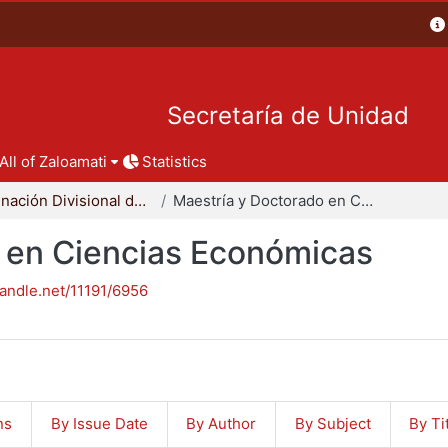
Secretaría de Unidad
All of Zaloamati
Statistics
Coordinación Divisional de Posgrado
Maestría y Doctorado en Ciencias Económicas
 en Ciencias Económicas
handle.net/11191/6956
ns
By Issue Date
By Author
By Subject
By Ti