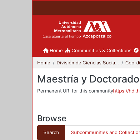
Home
Communities & Collections
Home
División de Ciencias Sociales y Humanidades
Maestría y Doctorado
Permanent URI for this community
https://hdl.
Browse
Search
Subcommunities and Collectio