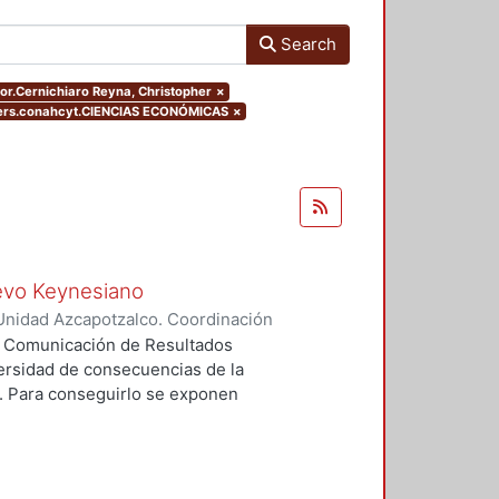
Search
hor.Cernichiaro Reyna, Christopher
×
ters.conahcyt.CIENCIAS ECONÓMICAS
×
uevo Keynesiano
Unidad Azcapotzalco. Coordinación
hiaro Reyna, Christopher
ea Comunicación de Resultados
diversidad de consecuencias de la
. Para conseguirlo se exponen
í, dicha exposición se hace a
rios y de sus reacciones a
nte porque cada contexto exhibe
es sostenidas de la producción y de