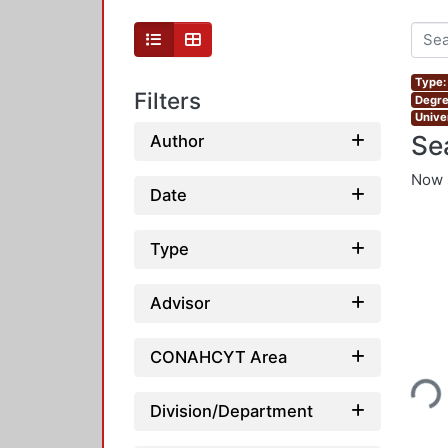
Type:
Filters
Degre
Unive
Se
Author
Now 
Date
Type
Advisor
CONAHCYT Area
Loading...
Division/Department