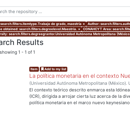
 search.filters.itemtype.Trabajo de grado, maestría
×
Author: search.filters.aut
e obtained: search.filters.degreelevel.Maestría.
×
CONAHCYT Area: search.fil
rsity: search.filters.degreegrantor.Universidad Autónoma Metropolitana (México
arch Results
showing
1 - 1 of 1
Item
Add to my list
La política monetaria en el contexto N
(
Universidad Autónoma Metropolitana (México). 
de Servicios de Información.
,
2015-12-09
)
Cernic
El contexto teórico descrito enmarca esta Idón
(ICR), dirigida a arrojar cierta luz acerca de la 
política monetaria en el marco nuevo keynesiano
cuatro economías con sutiles diferencias entre s
través de la obtención de sus respectivos equilib
perturbaciones exógenas. Esta tarea es importa
experiencias distintas, reflejadas en desviacion