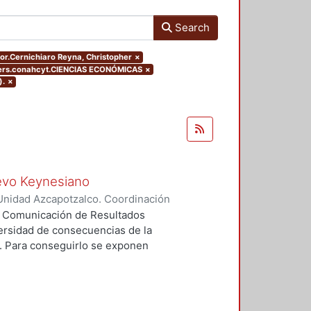
Search
hor.Cernichiaro Reyna, Christopher
×
ters.conahcyt.CIENCIAS ECONÓMICAS
×
).
×
uevo Keynesiano
Unidad Azcapotzalco. Coordinación
hiaro Reyna, Christopher
ea Comunicación de Resultados
diversidad de consecuencias de la
. Para conseguirlo se exponen
í, dicha exposición se hace a
rios y de sus reacciones a
nte porque cada contexto exhibe
es sostenidas de la producción y de