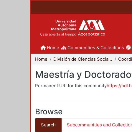
Home
Communities & Collections
Home
División de Ciencias Sociales y Humanidades
Maestría y Doctorado
Permanent URI for this community
https://hdl.
Browse
Search
Subcommunities and Collectio