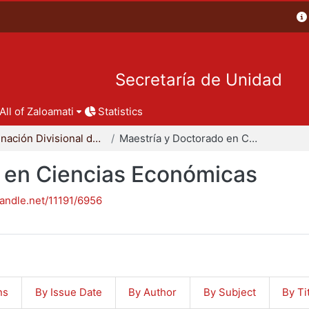
Secretaría de Unidad
All of Zaloamati
Statistics
Coordinación Divisional de Posgrado
Maestría y Doctorado en Ciencias Económicas
 en Ciencias Económicas
handle.net/11191/6956
ns
By Issue Date
By Author
By Subject
By Ti