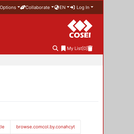
Options
Collaborate
EN
Log In
My List
[0]
tle
browse.comcol.by.conahcyt