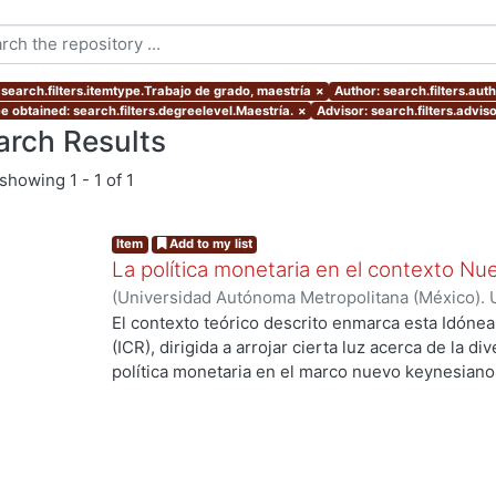
 search.filters.itemtype.Trabajo de grado, maestría
×
Author: search.filters.aut
e obtained: search.filters.degreelevel.Maestría.
×
Advisor: search.filters.advis
arch Results
showing
1 - 1 of 1
Item
Add to my list
La política monetaria en el contexto N
(
Universidad Autónoma Metropolitana (México). 
de Servicios de Información.
,
2015-12-09
)
Cernic
El contexto teórico descrito enmarca esta Idón
(ICR), dirigida a arrojar cierta luz acerca de la 
política monetaria en el marco nuevo keynesiano
cuatro economías con sutiles diferencias entre s
través de la obtención de sus respectivos equilib
perturbaciones exógenas. Esta tarea es importa
experiencias distintas, reflejadas en desviacion
la inflación de sus valores de equilibrio.