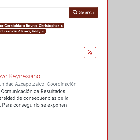
Search
hor.Cernichiaro Reyna, Christopher
×
or.Lizarazu Alanez, Eddy
×
uevo Keynesiano
Unidad Azcapotzalco. Coordinación
hiaro Reyna, Christopher
ea Comunicación de Resultados
diversidad de consecuencias de la
. Para conseguirlo se exponen
í, dicha exposición se hace a
rios y de sus reacciones a
nte porque cada contexto exhibe
es sostenidas de la producción y de