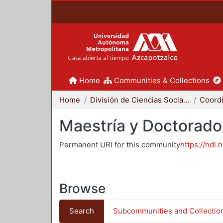
Home
Communities & Collections
Home
División de Ciencias Sociales y Humanidades
Maestría y Doctorado
Permanent URI for this community
https://hdl.
Browse
Search
Subcommunities and Collectio