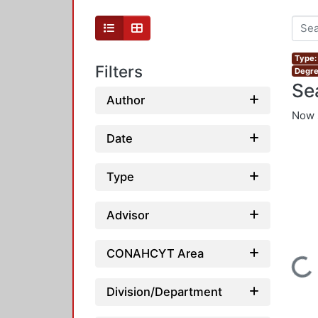
Type:
Filters
Degre
Se
Author
Now 
Date
Type
Advisor
CONAHCYT Area
Loading...
Division/Department