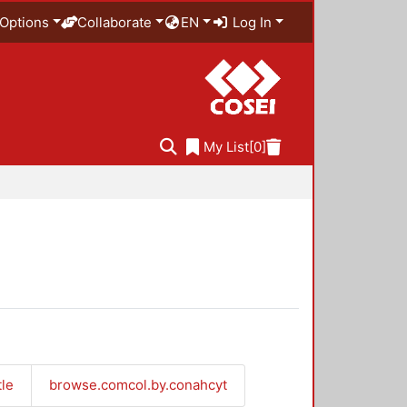
Options
Collaborate
EN
Log In
My List
[0]
tle
browse.comcol.by.conahcyt