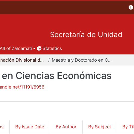
Secretaría de Unidad
All of Zaloamati
Statistics
Coordinación Divisional de Posgrado
Maestría y Doctorado en Ciencias Económicas
 en Ciencias Económicas
handle.net/11191/6956
ns
By Issue Date
By Author
By Subject
By Ti