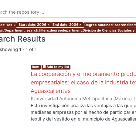
Start date: 2006
×
End date: 2006
×
les: Yes
×
Degree obtained: search.filte
ion/Department: search.filters.degreedepartment.División de Ciencias Sociales 
arch Results
showing
1 - 1 of 1
Item
Add to my list
La cooperación y el mejoramiento produ
empresariales: el caso de la industria te
Aguascalientes
(
Universidad Autónoma Metropolitana (México). 
de Servicios de Información.
,
2006-03
)
GARCIA 
Esta investigación analiza las ventajas a las qu
medianas empresas por el hecho de participar e
g...
textil y del vestido en el municipio de Aguascali
depende alcanzarlas. Contribuye a la discusión d
la pertenencia a una aglomeración posibilita el 