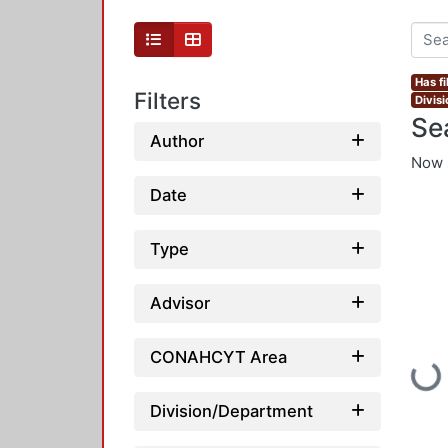
Has fi
Filters
Divis
Se
Author
Now 
Date
Type
Advisor
CONAHCYT Area
Loadin
Division/Department