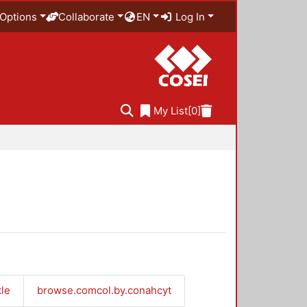
Options
Collaborate
EN
Log In
My List
[0]
tle
browse.comcol.by.conahcyt