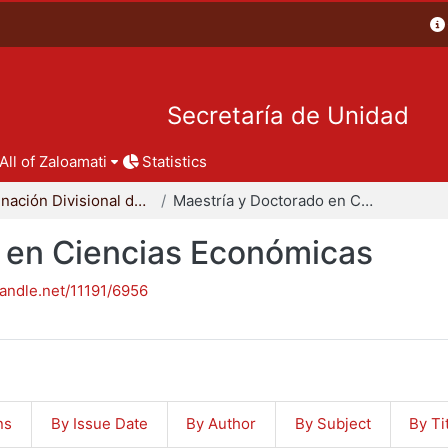
Secretaría de Unidad
All of Zaloamati
Statistics
Coordinación Divisional de Posgrado
Maestría y Doctorado en Ciencias Económicas
 en Ciencias Económicas
handle.net/11191/6956
ns
By Issue Date
By Author
By Subject
By Ti