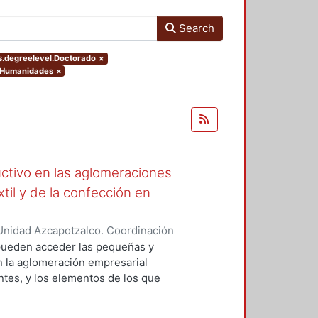
Search
rs.degreelevel.Doctorado
×
y Humanidades
×
ctivo en las aglomeraciones
xtil y de la confección en
Unidad Azcapotzalco. Coordinación
CASTRO, MARIA BEATRIZ
e pueden acceder las pequeñas y
n la aglomeración empresarial
entes, y los elementos de los que
e las condiciones bajo las cuales
mejoramiento productivo, lo que