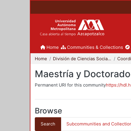
Home
Communities & Collections
Home
División de Ciencias Sociales y Humanidades
Maestría y Doctorado
Permanent URI for this community
https://hdl.
Browse
Search
Subcommunities and Collectio