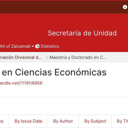
Secretaría de Unidad
All of Zaloamati
Statistics
Coordinación Divisional de Posgrado
Maestría y Doctorado en Ciencias Económicas
 en Ciencias Económicas
handle.net/11191/6956
ns
By Issue Date
By Author
By Subject
By Ti