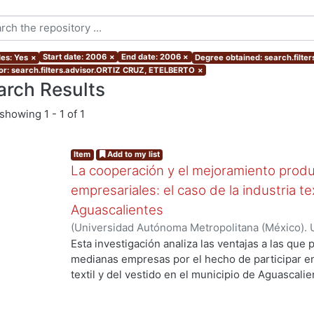
Start date: 2006
×
End date: 2006
×
les: Yes
×
Degree obtained: search.filte
or: search.filters.advisor.ORTIZ CRUZ, ETELBERTO
×
arch Results
showing
1 - 1 of 1
Item
Add to my list
La cooperación y el mejoramiento produ
empresariales: el caso de la industria te
Aguascalientes
(
Universidad Autónoma Metropolitana (México). 
de Servicios de Información.
,
2006-03
)
GARCIA 
Esta investigación analiza las ventajas a las qu
medianas empresas por el hecho de participar e
textil y del vestido en el municipio de Aguascali
depende alcanzarlas. Contribuye a la discusión d
la pertenencia a una aglomeración posibilita el 