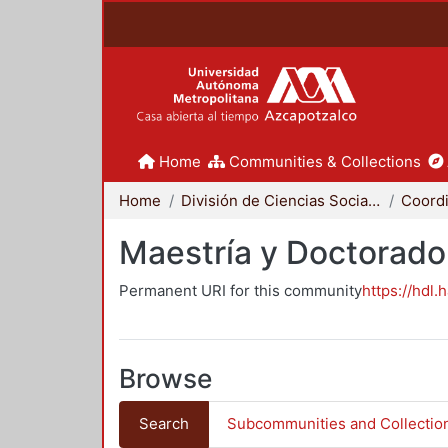
Home
Communities & Collections
Home
División de Ciencias Sociales y Humanidades
Maestría y Doctorado
Permanent URI for this community
https://hdl.
Browse
Search
Subcommunities and Collectio