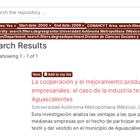
Start date: 2000
×
End date: 2009
×
les: Yes
×
CONAHCYT Area: search.filt
rsity: search.filters.degreegrantor.Universidad Autónoma Metropolitana (Méxic
ion/Department: search.filters.degreedepartment.División de Ciencias Sociales 
arch Results
showing
1 - 1 of 1
Item
Add to my list
La cooperación y el mejoramiento produ
empresariales: el caso de la industria te
Aguascalientes
(
Universidad Autónoma Metropolitana (México). 
de Servicios de Información.
,
2006-03
)
GARCIA 
Esta investigación analiza las ventajas a las qu
medianas empresas por el hecho de participar e
textil y del vestido en el municipio de Aguascali
depende alcanzarlas. Contribuye a la discusión d