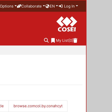
Options
Collaborate
EN
Log In
My List
[0]
tle
browse.comcol.by.conahcyt