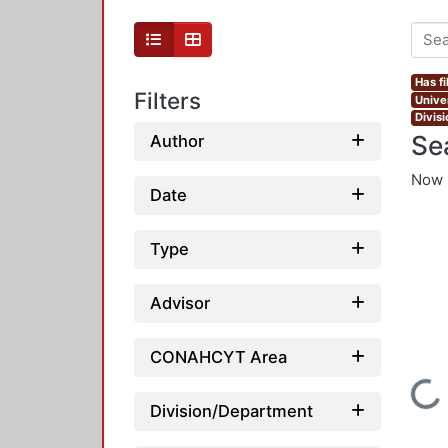
Has fi
Filters
Unive
Divis
Se
Author
Now 
Date
Type
Advisor
CONAHCYT Area
Loading...
Division/Department