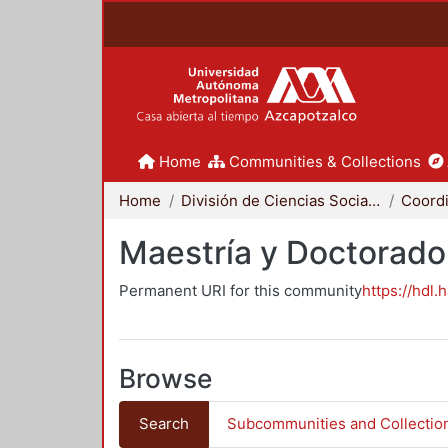
Home
Communities & Collections
Home
División de Ciencias Sociales y Humanidades
Maestría y Doctorado
Permanent URI for this community
https://hdl.
Browse
Search
Subcommunities and Collectio