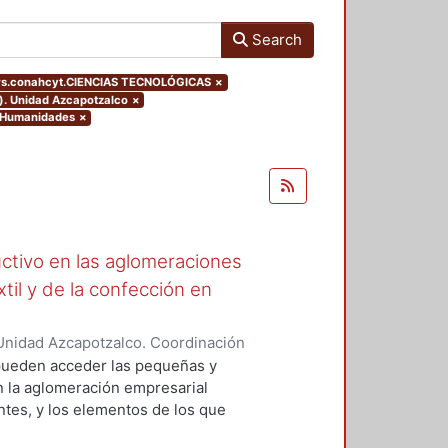
Search
ers.conahcyt.CIENCIAS TECNOLÓGICAS
×
o). Unidad Azcapotzalco
×
y Humanidades
×
ctivo en las aglomeraciones
xtil y de la confección en
Unidad Azcapotzalco. Coordinación
CASTRO, MARIA BEATRIZ
e pueden acceder las pequeñas y
n la aglomeración empresarial
entes, y los elementos de los que
e las condiciones bajo las cuales