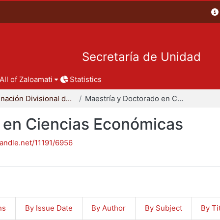
Secretaría de Unidad
All of Zaloamati
Statistics
Coordinación Divisional de Posgrado
Maestría y Doctorado en Ciencias Económicas
 en Ciencias Económicas
handle.net/11191/6956
ns
By Issue Date
By Author
By Subject
By Ti