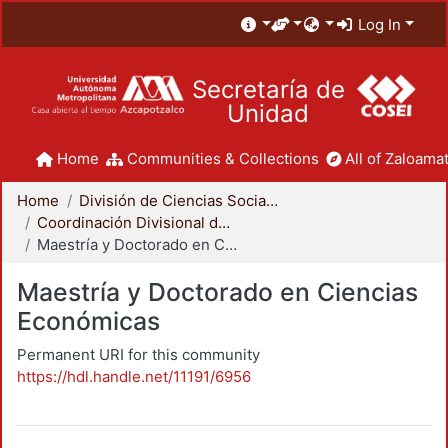
Log In
Secretaría de
Unidad
Home
Communities & Collections
All of Zaloamat
Home
División de Ciencias Sociales y Humanidades
Coordinación Divisional de Posgrado
Maestría y Doctorado en Ciencias Económicas
Maestría y Doctorado en Ciencias
Económicas
Permanent URI for this community
https://hdl.handle.net/11191/6956