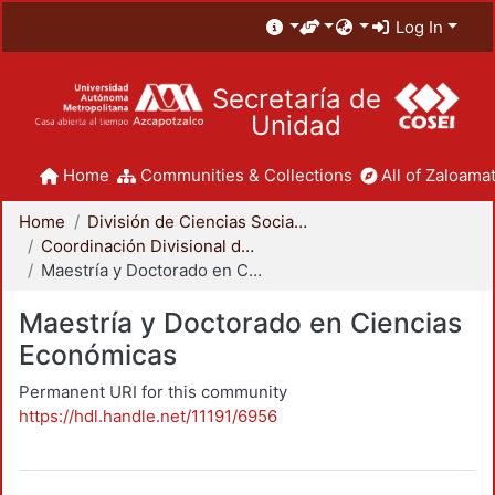
Log In
Secretaría de
Unidad
Home
Communities & Collections
All of Zaloamat
Home
División de Ciencias Sociales y Humanidades
Coordinación Divisional de Posgrado
Maestría y Doctorado en Ciencias Económicas
Maestría y Doctorado en Ciencias
Económicas
Permanent URI for this community
https://hdl.handle.net/11191/6956