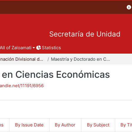
Secretaría de Unidad
All of Zaloamati
Statistics
Coordinación Divisional de Posgrado
Maestría y Doctorado en Ciencias Económicas
 en Ciencias Económicas
handle.net/11191/6956
ns
By Issue Date
By Author
By Subject
By Ti