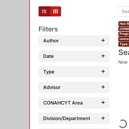
Has fi
Filters
CONAH
Progr
Unive
Author
Type:
Se
Date
Now 
Type
Advisor
CONAHCYT Area
Division/Department
Loadi