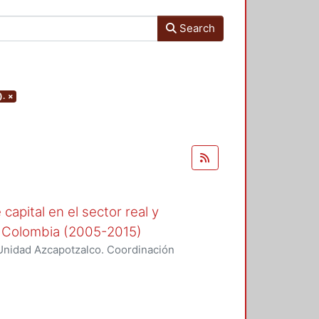
Search
).
×
capital en el sector real y
 y Colombia (2005-2015)
Unidad Azcapotzalco. Coordinación
da, Paola Andrea