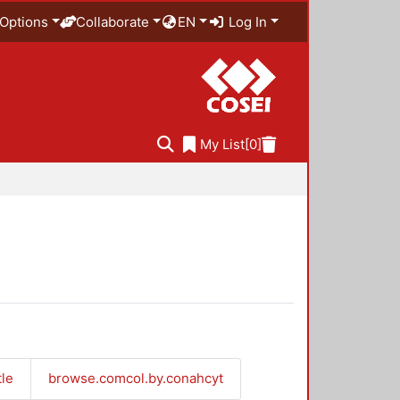
Options
Collaborate
EN
Log In
My List
[0]
tle
browse.comcol.by.conahcyt