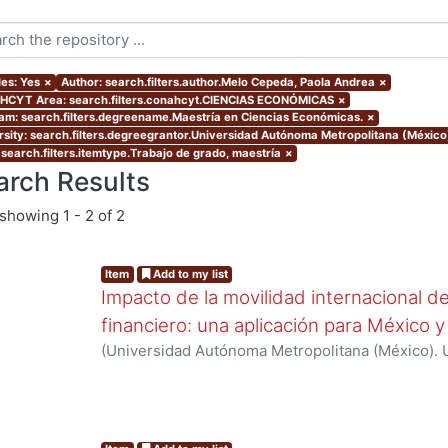
les: Yes
×
Author: search.filters.author.Melo Cepeda, Paola Andrea
×
CYT Area: search.filters.conahcyt.CIENCIAS ECONÓMICAS
×
am: search.filters.degreename.Maestría en Ciencias Económicas.
×
rsity: search.filters.degreegrantor.Universidad Autónoma Metropolitana (México
 search.filters.itemtype.Trabajo de grado, maestría
×
arch Results
showing
1 - 2 of 2
Item
Add to my list
Impacto de la movilidad internacional de 
financiero: una aplicación para México
(
Universidad Autónoma Metropolitana (México). 
de Servicios de Información.
,
2015-12
)
Melo Cepe
ng...