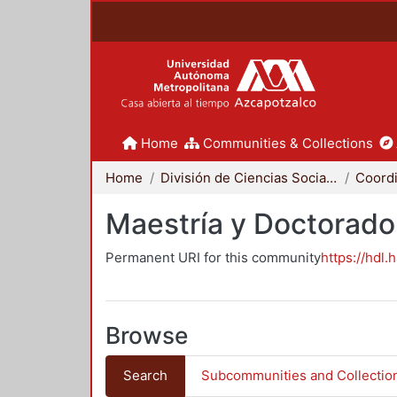
Home
Communities & Collections
Home
División de Ciencias Sociales y Humanidades
Maestría y Doctorado
Permanent URI for this community
https://hdl.
Browse
Search
Subcommunities and Collectio