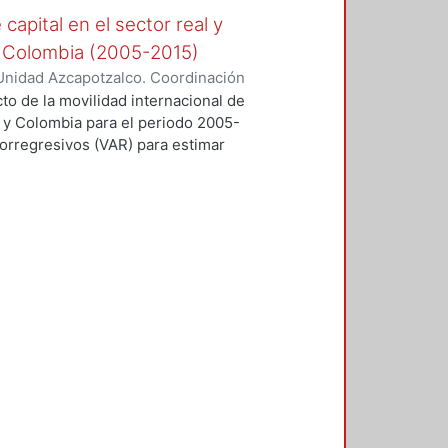
capital en el sector real y
 y Colombia (2005-2015)
Unidad Azcapotzalco. Coordinación
da, Paola Andrea
cto de la movilidad internacional de
o y Colombia para el periodo 2005-
torregresivos (VAR) para estimar
cimiento, Flujos de Capital-
ento para el periodo comprendido
l. Se analizarán la Función
ianza de cada canal de
nido los flujos de capital en las
 que el periodo de análisis
tales (2009-2013) como la retirada
ciones en la primera se hará un
pital, la liberalización financiera,
as, el control de capitales y los
a sección se planteará la
econométrica de los tres canales