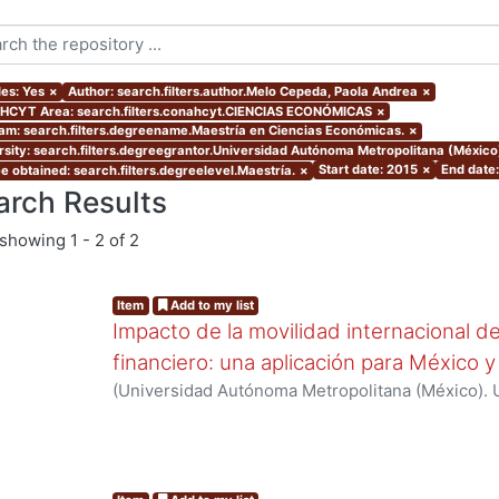
les: Yes
×
Author: search.filters.author.Melo Cepeda, Paola Andrea
×
CYT Area: search.filters.conahcyt.CIENCIAS ECONÓMICAS
×
am: search.filters.degreename.Maestría en Ciencias Económicas.
×
rsity: search.filters.degreegrantor.Universidad Autónoma Metropolitana (México
Start date: 2015
×
End date
e obtained: search.filters.degreelevel.Maestría.
×
arch Results
showing
1 - 2 of 2
Item
Add to my list
Impacto de la movilidad internacional de 
financiero: una aplicación para México
(
Universidad Autónoma Metropolitana (México). 
de Servicios de Información.
,
2015-12
)
Melo Cepe