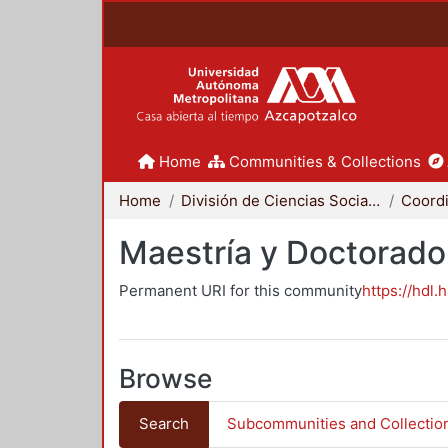
Home
Communities & Collections
Home
División de Ciencias Sociales y Humanidades
Maestría y Doctorado
Permanent URI for this community
https://hdl.
Browse
Search
Subcommunities and Collectio