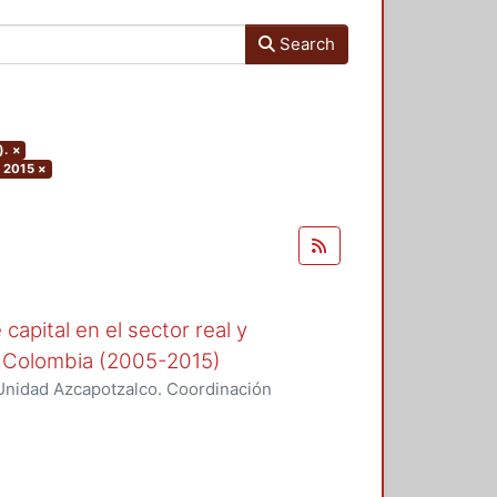
Search
).
×
: 2015
×
capital en el sector real y
 y Colombia (2005-2015)
Unidad Azcapotzalco. Coordinación
da, Paola Andrea