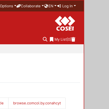
Options
Collaborate
EN
Log In
My List
[0]
tle
browse.comcol.by.conahcyt