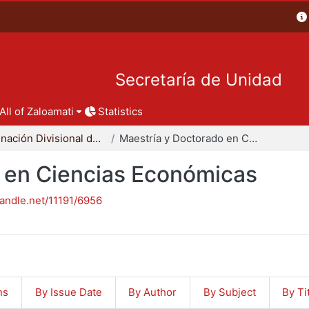
Secretaría de Unidad
All of Zaloamati
Statistics
Coordinación Divisional de Posgrado
Maestría y Doctorado en Ciencias Económicas
 en Ciencias Económicas
handle.net/11191/6956
ns
By Issue Date
By Author
By Subject
By Ti