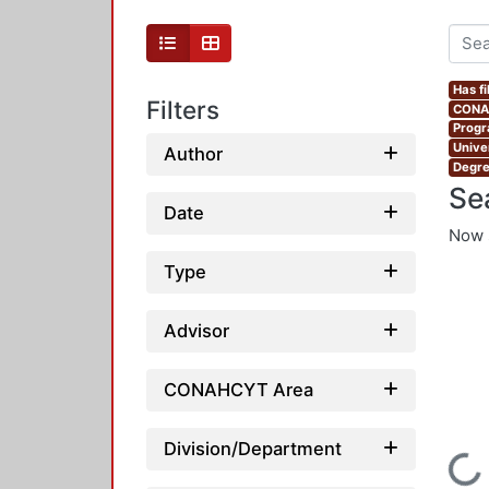
Has fi
Filters
CONAH
Progr
Unive
Author
Degre
Se
Date
Now 
Type
Advisor
CONAHCYT Area
Division/Department