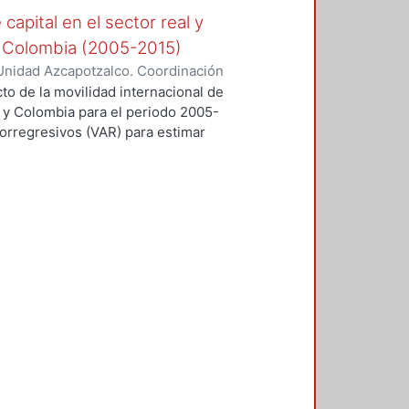
capital en el sector real y
 y Colombia (2005-2015)
Unidad Azcapotzalco. Coordinación
da, Paola Andrea
cto de la movilidad internacional de
o y Colombia para el periodo 2005-
torregresivos (VAR) para estimar
cimiento, Flujos de Capital-
ento para el periodo comprendido
l. Se analizarán la Función
ianza de cada canal de
nido los flujos de capital en las
 que el periodo de análisis
tales (2009-2013) como la retirada
ciones en la primera se hará un
pital, la liberalización financiera,
as, el control de capitales y los
a sección se planteará la
econométrica de los tres canales