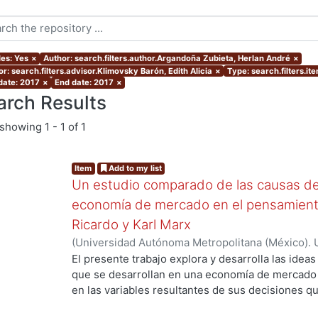
les: Yes
×
Author: search.filters.author.Argandoña Zubieta, Herlan André
×
r: search.filters.advisor.Klimovsky Barón, Edith Alicia
×
Type: search.filters.i
 date: 2017
×
End date: 2017
×
arch Results
showing
1 - 1 of 1
Item
Add to my list
Un estudio comparado de las causas d
economía de mercado en el pensamient
Ricardo y Karl Marx
(
Universidad Autónoma Metropolitana (México). 
.
de Servicios de Información.
,
2017
)
Argandoña Zu
El presente trabajo explora y desarrolla las ideas
que se desarrollan en una economía de mercado
en las variables resultantes de sus decisiones qu
distribución del producto de dicha sociedad, de 