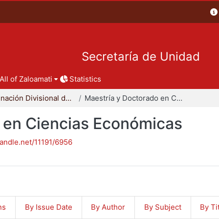
Secretaría de Unidad
All of Zaloamati
Statistics
Coordinación Divisional de Posgrado
Maestría y Doctorado en Ciencias Económicas
 en Ciencias Económicas
handle.net/11191/6956
ns
By Issue Date
By Author
By Subject
By Ti