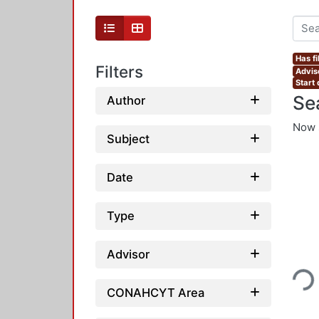
Has fi
Filters
Adviso
Start
Se
Author
Now 
Subject
Date
Type
Loading..
Advisor
CONAHCYT Area