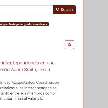
Search
temtype.Trabajo de grado, maestría
×
e interdependencia en una
o de Adam Smith, David
Unidad Azcapotzalco. Coordinación
bieta, Herlan André
 relativas a las interdependencias
 tanto entre sus miembros como
e determinan el valor y la
dos teóricos representativos de la