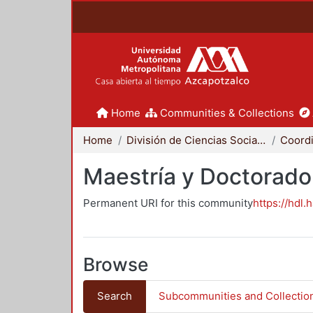
Home
Communities & Collections
Home
División de Ciencias Sociales y Humanidades
Maestría y Doctorado
Permanent URI for this community
https://hdl.
Browse
Search
Subcommunities and Collectio