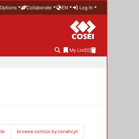
Options
Collaborate
EN
Log In
My List
[0]
tle
browse.comcol.by.conahcyt